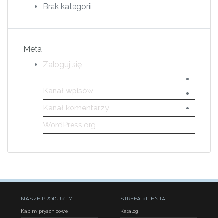
Brak kategorii
Meta
Zaloguj się
Kanał wpisów
Kanał komentarzy
WordPress.org
NASZE PRODUKTY
STREFA KLIENTA
Kabiny prysznicowe
Katalog