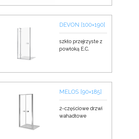
DEVON [100×190]
szkło przejrzyste z
powłoką E.C.
MELOS [90×185]
2-częściowe drzwi
wahadłowe