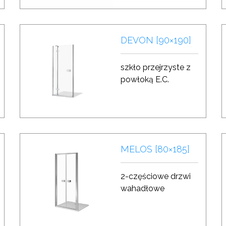
DEVON [90×190]
szkło przejrzyste z
powłoką E.C.
MELOS [80×185]
2-częściowe drzwi
wahadłowe