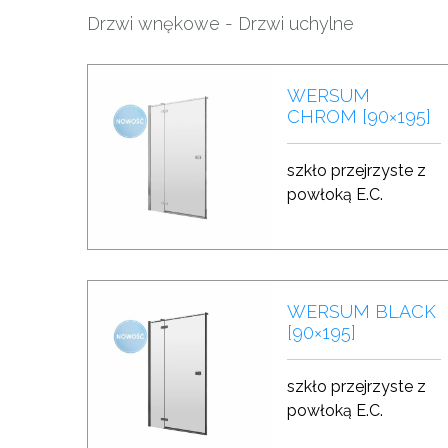
Drzwi wnękowe
- Drzwi uchylne
WERSUM
CHROM [90×195]
szkło przejrzyste z
powłoką E.C.
WERSUM BLACK
[90×195]
szkło przejrzyste z
powłoką E.C.