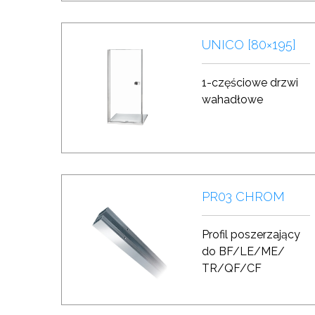
UNICO [80×195]
1-częściowe drzwi
wahadłowe
PR03 CHROM
Profil poszerzający
do BF/LE/ME/
TR/QF/CF