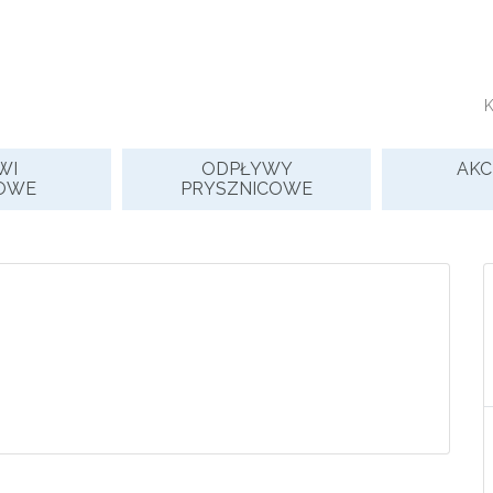
WI
ODPŁYWY
AKC
OWE
PRYSZNICOWE