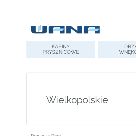
Skip
to
content
KABINY
DRZ
PRYSZNICOWE
WNĘK
Wielkopolskie