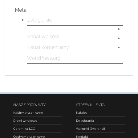
Meta
Zaloguj się
Kanał wpisów
Kanał komentarzy
WordPress.org
NASZE PRODUKTY
STREFA KLIENTA
Kabiny prysznicowe
Katalog
Drzwi wnękowe
Do pobrania
Ceramika LOO
Warunki Gwarancji
Odpływy prysznicowe
Kontakt