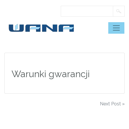
Skip
to
content
Warunki gwarancji
Nawigacja
Next Post »
wpisu