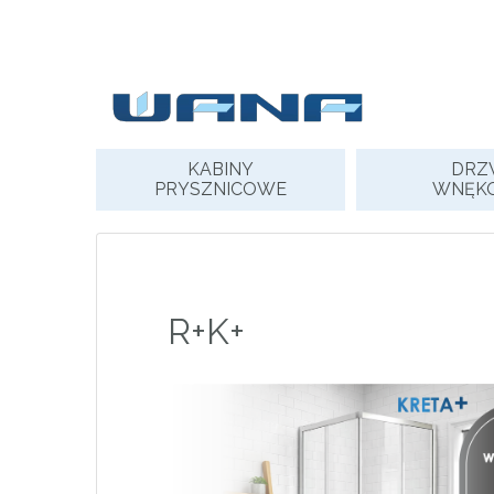
Skip
to
content
KABINY
DRZ
PRYSZNICOWE
WNĘK
R+K+