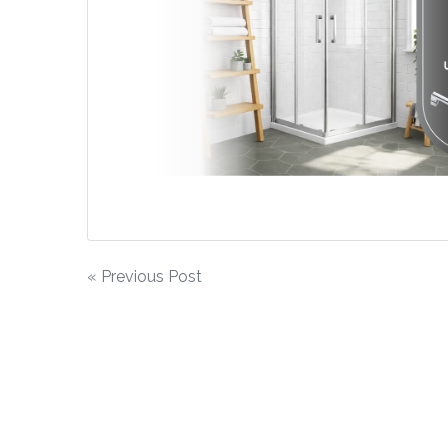
Nawigacja
« Previous Post
wpisu