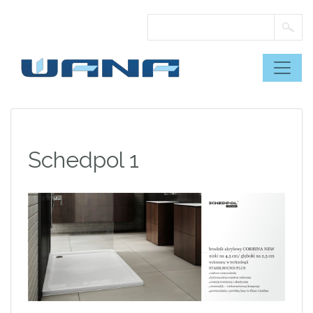
Skip
to
content
Schedpol 1