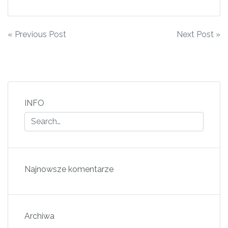
Nawigacja
« Previous Post
Next Post »
wpisu
INFO
Najnowsze komentarze
Archiwa