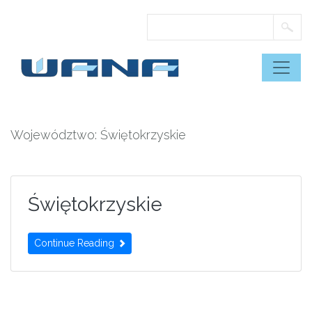
Skip
to
content
Województwo:
Świętokrzyskie
Świętokrzyskie
Continue Reading