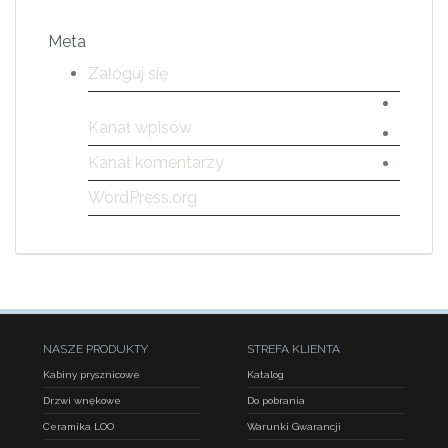
Meta
Zaloguj się
Kanał wpisów
Kanał komentarzy
WordPress.org
NASZE PRODUKTY
STREFA KLIENTA
Kabiny prysznicowe
Katalog
Drzwi wnękowe
Do pobrania
Ceramika LOO
Warunki Gwarancji