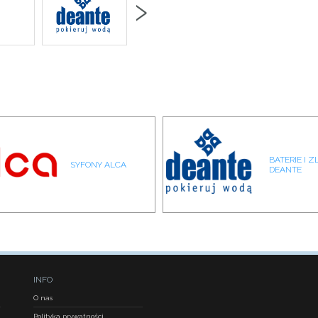
›
BATERIE I 
SYFONY ALCA
DEANTE
INFO
O nas
Polityka prywatności