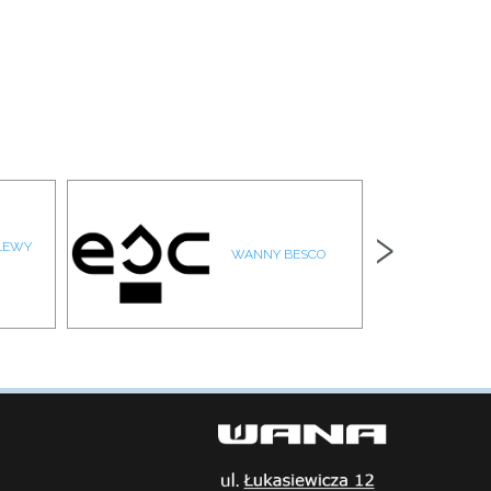
›
ZLEWY
WANNY BESCO