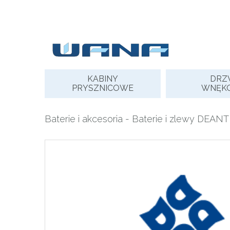
Skip
to
content
KABINY
DRZ
PRYSZNICOWE
WNĘK
Baterie i akcesoria
-
Baterie i zlewy DEANT