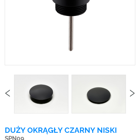
‹
›
DUŻY OKRĄGŁY CZARNY NISKI
SPN09