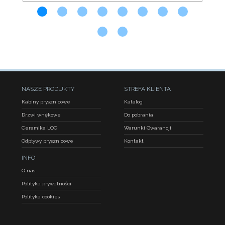
NASZE PRODUKTY
STREFA KLIENTA
Kabiny prysznicowe
Katalog
Drzwi wnękowe
Do pobrania
Ceramika LOO
Warunki Gwarancji
Odpływy prysznicowe
Kontakt
INFO
O nas
Polityka prywatności
Polityka cookies