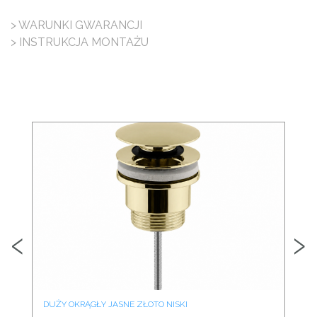
> WARUNKI GWARANCJI
> INSTRUKCJA MONTAŻU
‹
›
DUŻY OKRĄGŁY JASNE ZŁOTO NISKI
DU