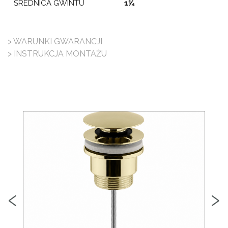
ŚREDNICA GWINTU
1⅟₄
> WARUNKI GWARANCJI
> INSTRUKCJA MONTAŻU
‹
›