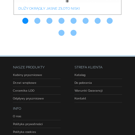
DUŻY OKRĄGŁY JASNE ZŁOTO NISKI
DU
NASZE PRODUKTY
STREFA KLIENTA
Kabiny prysznicowe
Katalog
Drzwi wnękowe
Do pobrania
Ceramika LOO
Warunki Gwarancji
Odpływy prysznicowe
Kontakt
INFO
O nas
Polityka prywatności
Polityka cookies