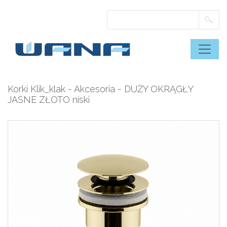
Skip
to
content
Korki Klik_klak
-
Akcesoria
- DUŻY OKRĄGŁY
JASNE ZŁOTO niski