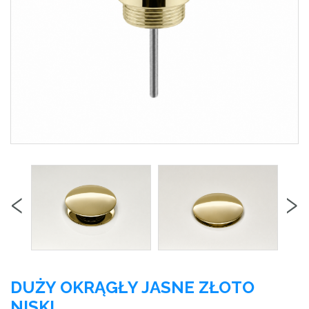
‹
›
DUŻY OKRĄGŁY JASNE ZŁOTO
NISKI