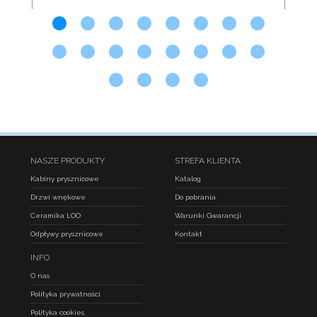
NASZE PRODUKTY
STREFA KLIENTA
Kabiny prysznicowe
Katalog
Drzwi wnękowe
Do pobrania
Ceramika LOO
Warunki Gwarancji
Odpływy prysznicowe
Kontakt
INFO
O nas
Polityka prywatności
Polityka cookies