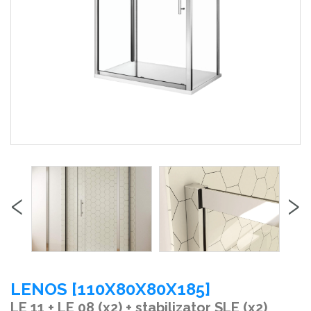
‹
›
LENOS [110X80X80X185]
LE 11 + LE 08 (x2) + stabilizator SLE (x2)