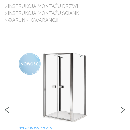
> INSTRUKCJA MONTAŻU DRZWI
> INSTRUKCJA MONTAŻU ŚCIANKI
> WARUNKI GWARANCJI
‹
›
MELOS [80X80X80X185]
MEL