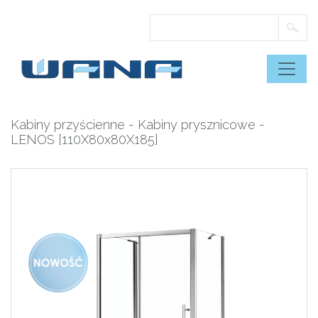
Skip
to
content
Kabiny przyścienne
-
Kabiny prysznicowe
-
LENOS [110X80x80X185]