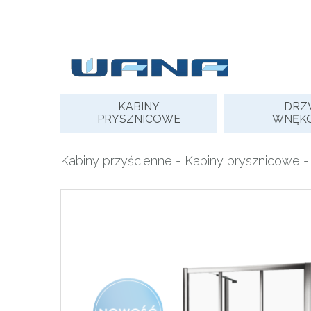
Skip
to
content
KABINY
DRZ
PRYSZNICOWE
WNĘK
Kabiny przyścienne
-
Kabiny prysznicowe
-