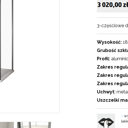
3-częściowe d
Wysokość:
18
Grubość szkł
Profil:
alumini
Zakres regula
Zakres regul
Zakres regul
Uchwyt:
meta
Uszczelki m
>
wy
lek