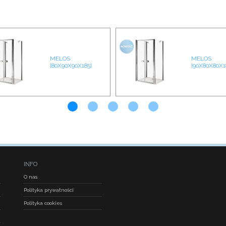
MELOS
MELOS
[80X90X90X185]
[90X80X80X1
INFO
O nas
Polityka prywatności
Polityka cookies