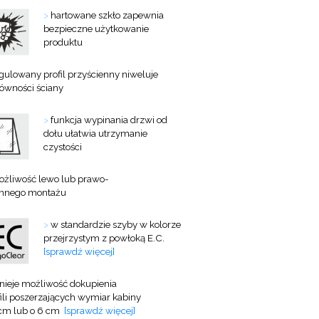
>
hartowane szkło zapewnia
bezpieczne użytkowanie
produktu
gulowany profil przyścienny niweluje
równości ściany
>
funkcja wypinania drzwi od
dołu ułatwia utrzymanie
czystości
żliwość lewo lub prawo-
onnego montażu
>
w standardzie szyby w kolorze
przejrzystym z powłoką E.C.
[sprawdź więcej]
tnieje możliwość dokupienia
ili
poszerzających wymiar kabiny
 cm lub o 6 cm
[sprawdź więcej]