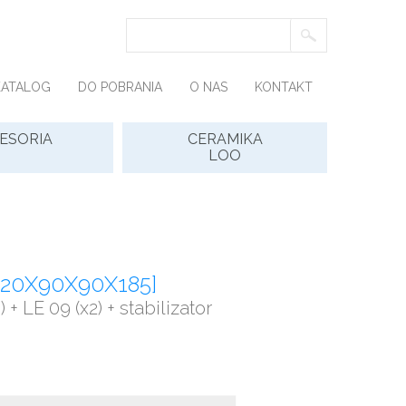
KATALOG
DO POBRANIA
O NAS
KONTAKT
ESORIA
CERAMIKA
LOO
120X90X90X185]
 + LE 09 (x2) + stabilizator