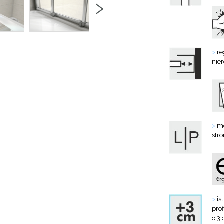
›
>
re
nie
>
mo
str
>
is
prof
o 3