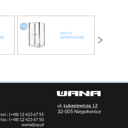
›
MELOS
85]
[90X90X90X185]