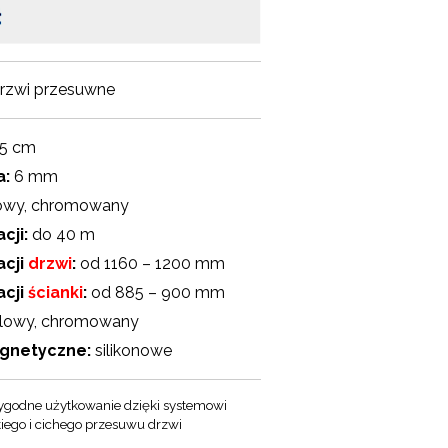
rzwi przesuwne
5 cm
a:
6 mm
owy, chromowany
cji:
do 40 m
acji
drzwi
:
od 1160 – 1200 mm
acji
ścianki
:
od 885 – 900 mm
lowy, chromowany
agnetyczne:
silikonowe
godne użytkowanie dzięki systemowi
kiego i cichego przesuwu drzwi