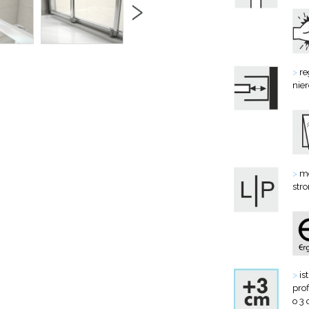
›
>
re
nie
>
mo
str
>
is
prof
o 3