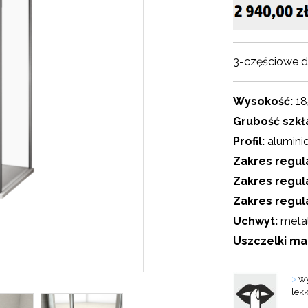
3-częściowe d
Wysokość:
18
Grubość szkł
Profil:
alumini
Zakres regula
Zakres regul
Zakres regul
Uchwyt:
meta
Uszczelki m
>
wy
lek