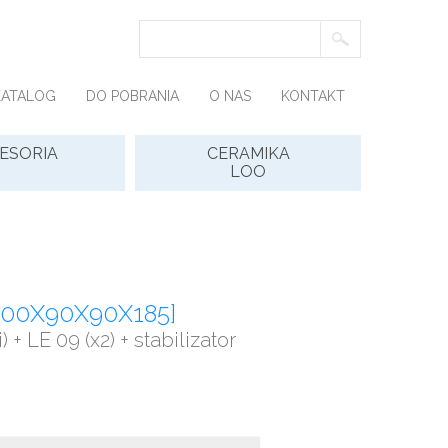
KATALOG
DO POBRANIA
O NAS
KONTAKT
ESORIA
CERAMIKA
LOO
100X90X90X185]
) + LE 09 (x2) + stabilizator