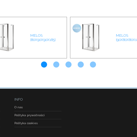
MELOS
MELOS
[80X90X90X185]
[90X80X80X1
INFO
O nas
Polityka prywatności
Polityka cookies