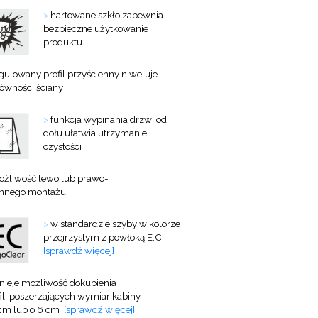
>
hartowane szkło zapewnia
bezpieczne użytkowanie
produktu
gulowany profil przyścienny niweluje
równości ściany
>
funkcja wypinania drzwi od
dołu ułatwia utrzymanie
czystości
żliwość lewo lub prawo-
onnego montażu
>
w standardzie szyby w kolorze
przejrzystym z powłoką E.C.
[sprawdź więcej]
tnieje możliwość dokupienia
ili
poszerzających wymiar kabiny
 cm lub o 6 cm
[sprawdź więcej]