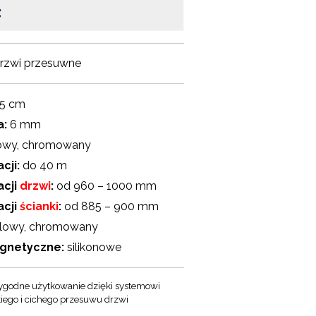
rzwi przesuwne
5 cm
a:
6 mm
owy, chromowany
cji:
do 40 m
acji
drzwi
:
od 960 – 1000 mm
acji
ścianki
:
od 885 – 900 mm
lowy, chromowany
agnetyczne:
silikonowe
godne użytkowanie dzięki systemowi
kiego i cichego przesuwu drzwi