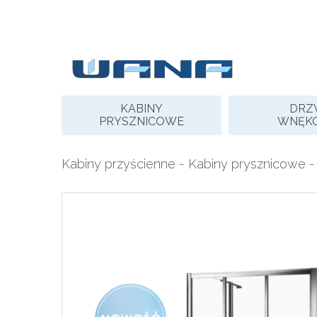
Skip
to
content
KABINY
DRZ
PRYSZNICOWE
WNĘK
Kabiny przyścienne
-
Kabiny prysznicowe
-