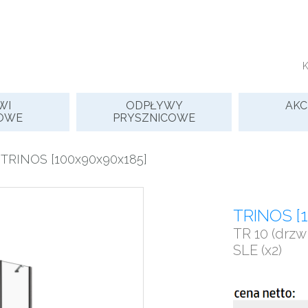
WI
ODPŁYWY
AKC
OWE
PRYSZNICOWE
 TRINOS [100x90x90x185]
TRINOS [
TR 10 (drzwi
SLE (x2)