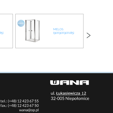
›
MELOS
85]
[90X90X90X185]