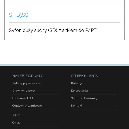
SF 15SS
Syfon duży suchy (SD) z sitkiem do P/PT
NASZE PRODUKTY
STREFA KLIENTA
Kabiny prysznicowe
Katalog
Drzwi wnękowe
Do pobrania
Ceramika LOO
Warunki Gwarancji
Odpływy prysznicowe
Kontakt
INFO
O nas