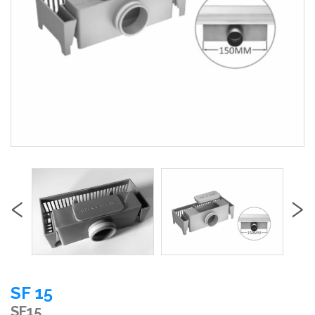
‹
›
SF 15
SF15