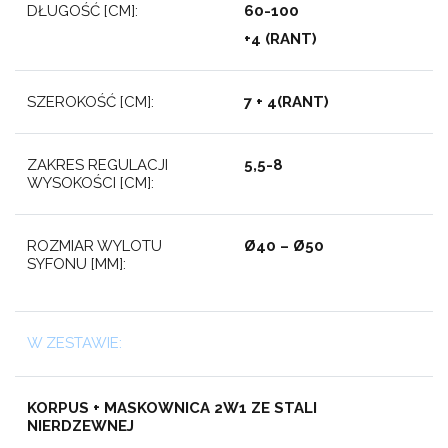
DŁUGOŚĆ [CM]:
60-
100
+4 (RANT)
SZEROKOŚĆ [CM]:
7 + 4(RANT)
ZAKRES REGULACJI
5,5-8
WYSOKOŚCI [CM]:
ROZMIAR WYLOTU
Ø40 – Ø50
SYFONU [MM]:
W ZESTAWIE:
KORPUS + MASKOWNICA 2W1 ZE STALI
NIERDZEWNEJ