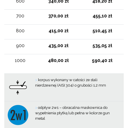
600
340,00 zł
418,20 zł
700
370,00 zł
455,10 zł
800
415,00 zł
510,45 zł
900
435,00 zł
535,05 zł
1000
480,00 zł
590,40 zł
>
korpus wykonany w całości ze stali
nierdzewnej (AISI 304) o grubości 1,2 mm
>
odpływ 2w1 – obracalna maskownica do
wypełnienia płytką lub pełna w kolorze gun
metal