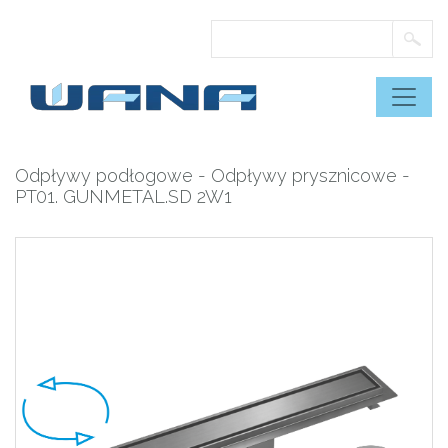
Skip
to
content
Odpływy podłogowe
-
Odpływy prysznicowe
-
PT01. GUNMETAL.SD 2W1