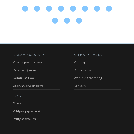
NASZE PRODUKTY
STREFA KLIENTA
Kabiny prysznicowe
Katalog
Drzwi wnękowe
Do pobrania
Ceramika LOO
Warunki Gwarancji
Odpływy prysznicowe
Kontakt
INFO
O nas
Polityka prywatności
Polityka cookies