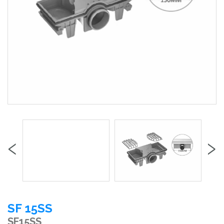
‹
›
SF 15SS
SF15SS