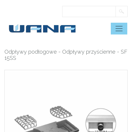
Skip
to
content
Odpływy podłogowe
-
Odpływy przyścienne
- SF
15SS