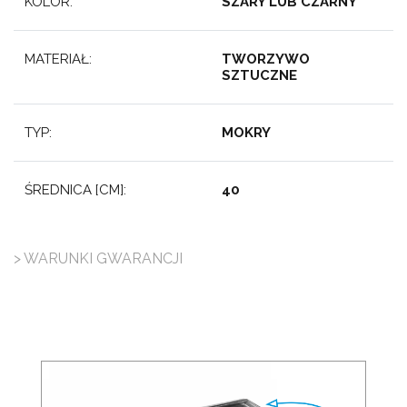
KOLOR:
SZARY LUB CZARNY
MATERIAŁ:
TWORZYWO
SZTUCZNE
TYP:
MOKRY
ŚREDNICA [CM]:
40
> WARUNKI GWARANCJI