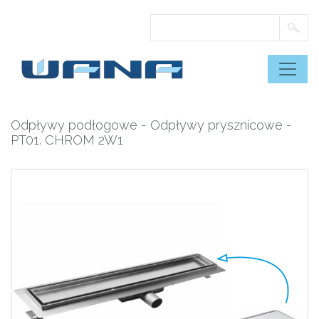
Skip
to
content
Odpływy podłogowe
-
Odpływy prysznicowe
-
PT01. CHROM 2W1