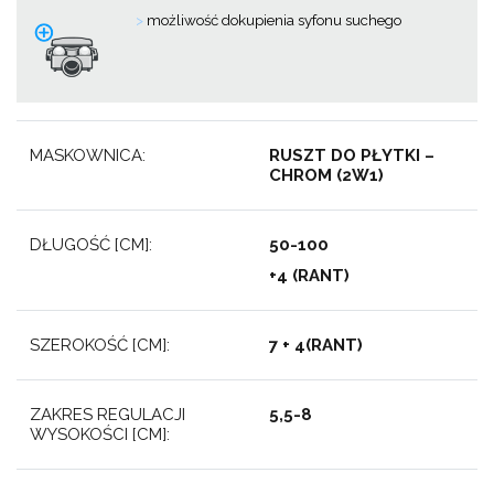
>
m
ożliwość dokupienia syfonu suchego
MASKOWNICA:
RUSZT DO PŁYTKI –
CHROM (2W1)
DŁUGOŚĆ [CM]:
50-100
+4 (RANT)
SZEROKOŚĆ [CM]:
7 + 4(RANT)
ZAKRES REGULACJI
5,5-8
WYSOKOŚCI [CM]: