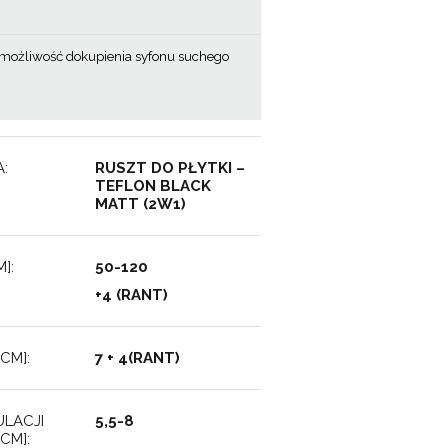
m
ożliwość dokupienia syfonu suchego
:
RUSZT DO PŁYTKI –
TEFLON BLACK
MATT (2W1)
]:
50-120
+4 (RANT)
CM]:
7 + 4(RANT)
LACJI
5,5-8
CM]: