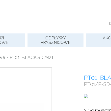
WI
ODPŁYWY
AKC
OWE
PRYSZNICOWE
owe
- PT01. BLACK.SD 2W1
PT01. BL
PT01/P-SD
SD-duży syfon