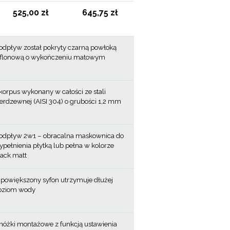
525,00 zł
645,75 zł
odpływ został pokryty czarną powłoką
eflonową o wykończeniu matowym
korpus wykonany w całości ze stali
ierdzewnej (AISI 304) o grubości 1,2 mm
odpływ 2w1 – obracalna maskownica do
ypełnienia płytką lub pełna w kolorze
lack matt
>
powiększony syfon utrzymuje dłużej
oziom wody
nóżki montażowe z funkcją ustawienia