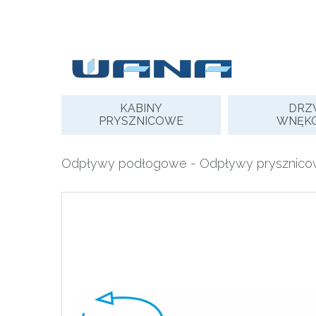
Skip
to
content
KABINY
DRZ
PRYSZNICOWE
WNĘK
Odpływy podłogowe
-
Odpływy prysznic