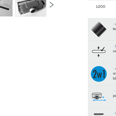
›
1200
>
t
>
n
>
w
b
p
>