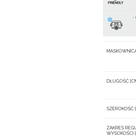
>
MASKOWNICA
DŁUGOŚĆ [CM
SZEROKOŚĆ [
ZAKRES REGU
WYSOKOŚCI [