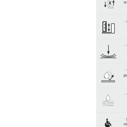
w
>
>
>
p
>
>
n