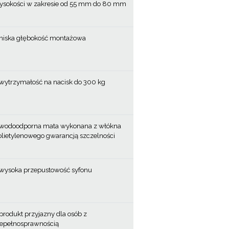
ysokości w zakresie od 55 mm do 80 mm
niska głębokość montażowa
wytrzymałość na nacisk do 300 kg
wodoodporna mata wykonana z włókna
olietylenowego gwarancją szczelności
wysoka przepustowość syfonu
produkt przyjazny dla osób z
iepełnosprawnością