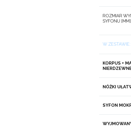
ROZMIAR WY
SYFONU [MM]
W ZESTAWIE:
KORPUS + M
NIERDZEWN
NÓŻKI UŁAT
SYFON MOKR
WYJMOWANY