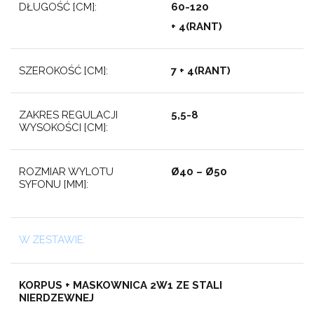
DŁUGOŚĆ [CM]:
60-120
+ 4(RANT)
SZEROKOŚĆ [CM]:
7 + 4(RANT)
ZAKRES REGULACJI
5,5-8
WYSOKOŚCI [CM]:
ROZMIAR WYLOTU
Ø40 – Ø50
SYFONU [MM]:
W ZESTAWIE:
KORPUS + MASKOWNICA 2W1 ZE STALI
NIERDZEWNEJ