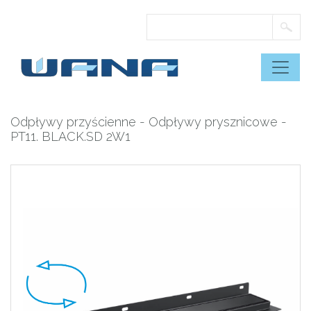
Skip
to
content
Odpływy przyścienne
-
Odpływy prysznicowe
-
PT11. BLACK.SD 2W1