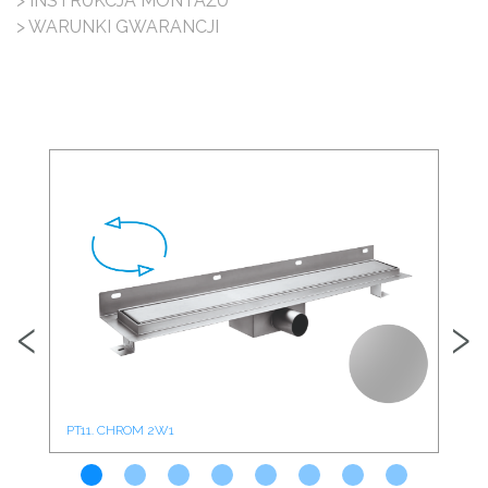
> INSTRUKCJA MONTAŻU
> WARUNKI GWARANCJI
‹
›
PT11. CHROM 2W1
PT