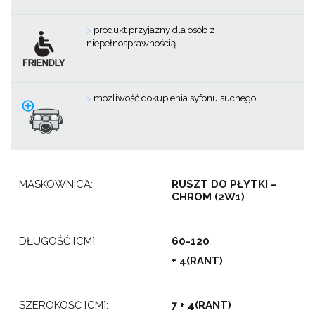
>
produkt przyjazny dla osób z
niepełnosprawnością
>
m
ożliwość dokupienia syfonu suchego
MASKOWNICA:
RUSZT DO PŁYTKI –
CHROM (2W1)
DŁUGOŚĆ [CM]:
60-120
+ 4(RANT)
SZEROKOŚĆ [CM]:
7 + 4(RANT)