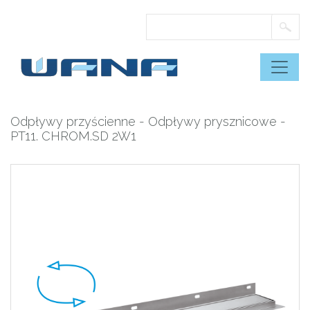
Skip
to
content
Odpływy przyścienne
-
Odpływy prysznicowe
-
PT11. CHROM.SD 2W1