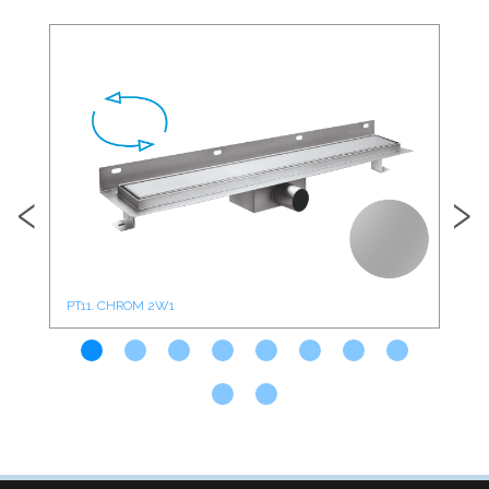
‹
›
PT11. CHROM 2W1
PT