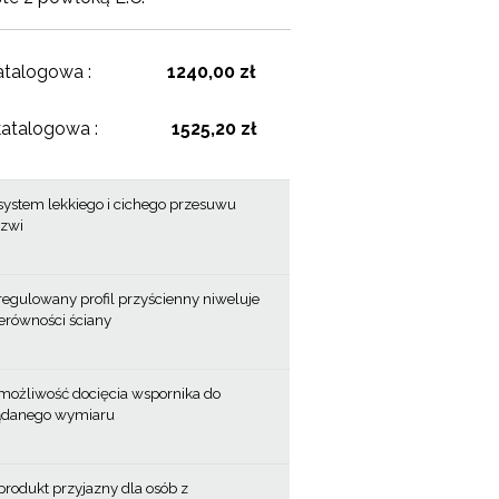
atalogowa :
1240,00 zł
katalogowa :
1525,20 zł
system lekkiego i cichego przesuwu
rzwi
regulowany profil przyścienny niweluje
erówności ściany
możliwość docięcia wspornika do
ądanego wymiaru
produkt przyjazny dla osób z