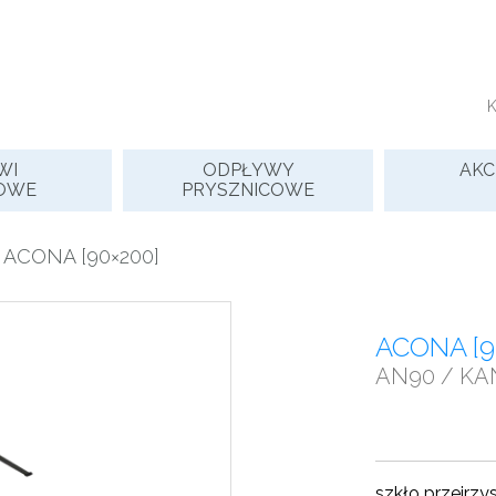
WI
ODPŁYWY
AKC
OWE
PRYSZNICOWE
 ACONA [90×200]
ACONA [9
AN90 / KA
szkło przejrzy