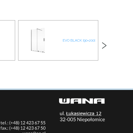
›
EVO BLACK [90×200]