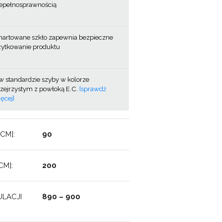
iepełnosprawnością
hartowane szkło zapewnia bezpieczne
żytkowanie produktu
w standardzie szyby w kolorze
zejrzystym z powłoką E.C.
[sprawdź
ęcej]
CM]:
90
M]:
200
LACJI
890 – 900