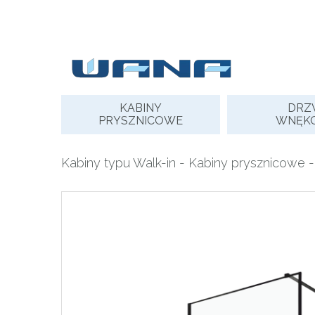
Skip
to
content
KABINY
DRZ
PRYSZNICOWE
WNĘK
Kabiny typu Walk-in
-
Kabiny prysznicowe
-