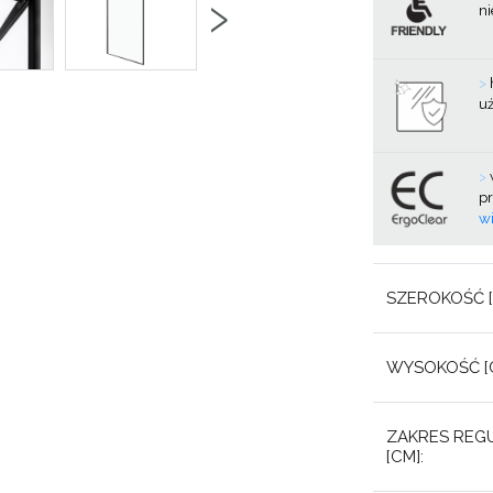
›
n
>
u
>
pr
wi
SZEROKOŚĆ [
WYSOKOŚĆ [C
ZAKRES REGU
[CM]: