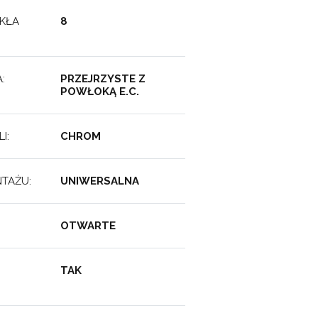
KŁA
8
:
PRZEJRZYSTE Z
POWŁOKĄ E.C.
I:
CHROM
TAŻU:
UNIWERSALNA
:
OTWARTE
TAK