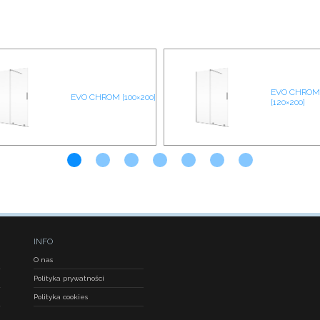
EVO CHROM
EVO CHROM [100×200]
[120×200]
INFO
O nas
Polityka prywatności
Polityka cookies