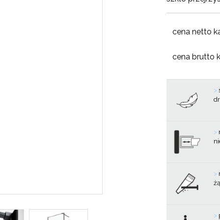
cena netto k
cena brutto 
>
d
>
ni
>
ż
>