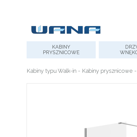
Skip
to
content
KABINY
DRZ
PRYSZNICOWE
WNĘK
Kabiny typu Walk-in
-
Kabiny prysznicowe
-