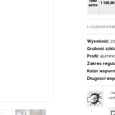
1-szybowa kab
Wysokość:
2
Grubość szkł
Profil:
alumini
Zakres regula
Kolor wsporn
Długości wsp
>
ha
uży