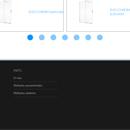
EVO CHROM
EVO CHROM [100×200]
[120×200]
INFO
O nas
Polityka prywatności
Polityka cookies