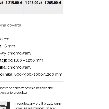
ina otwarta
…
00 cm
a:
8 mm
owy, chromowany
cji:
od 1180 – 1200 mm
ika:
chromowany
ornika:
800/900/1000/1200 mm
rtowane szkło zapewnia bezpieczne
tkowanie produktu
>
regulowany profil przyścienny
niweluje nierówności ściany