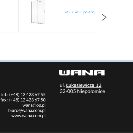
›
EVO BLACK [90×200]