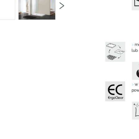
›
>
mo
lub
>
w 
pow