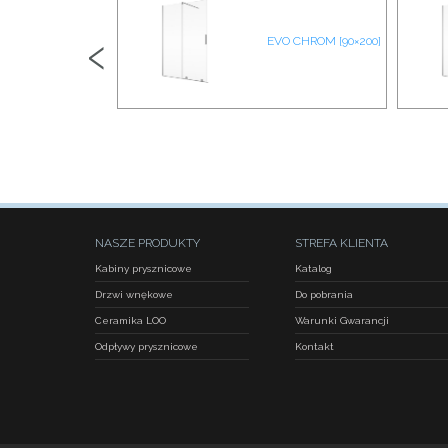
‹
ERTIKA EMBLEM
EVO CHROM [90×200]
20×200]
NASZE PRODUKTY
STREFA KLIENTA
Kabiny prysznicowe
Katalog
Drzwi wnękowe
Do pobrania
Ceramika LOO
Warunki Gwarancji
Odpływy prysznicowe
Kontakt