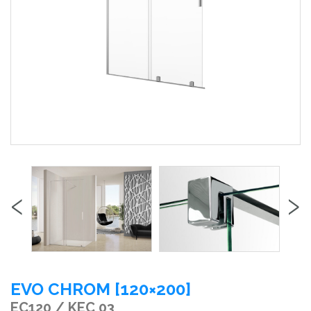
‹
›
EVO CHROM [120×200]
EC120 / KEC 03