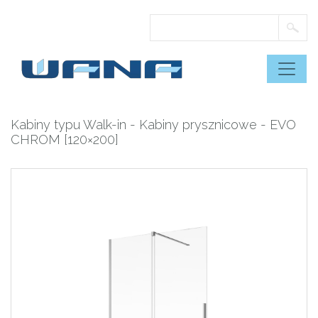
Skip
to
content
Kabiny typu Walk-in
-
Kabiny prysznicowe
- EVO
CHROM [120×200]