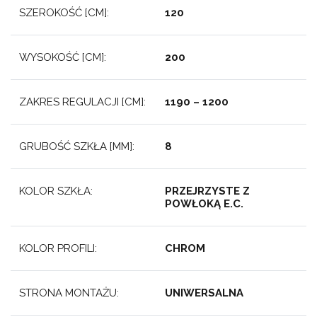
SZEROKOŚĆ [CM]:
120
WYSOKOŚĆ [CM]:
200
ZAKRES REGULACJI [CM]:
1190 – 1200
GRUBOŚĆ SZKŁA [MM]:
8
KOLOR SZKŁA:
PRZEJRZYSTE Z
POWŁOKĄ E.C.
KOLOR PROFILI:
CHROM
STRONA MONTAŻU:
UNIWERSALNA