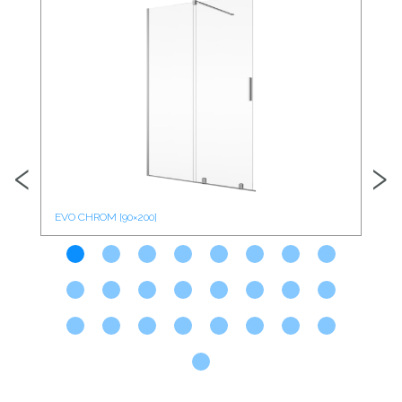
‹
›
EVO CHROM [90×200]
EVO