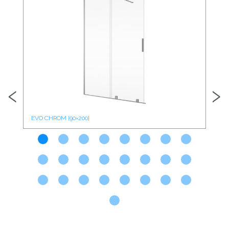
‹
›
EVO CHROM [90×200]
EVO