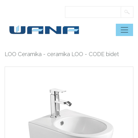
Skip
to
content
LOO Ceramika
-
ceramika LOO
- CODE bidet