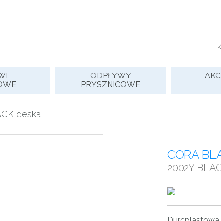
WI
ODPŁYWY
AKC
OWE
PRYSZNICOWE
CK deska
CORA BL
2002Y BLA
Duroplastowa