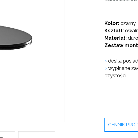
Kolor:
czarny
Kształt:
owal
Materiał:
duro
Zestaw mont
>
deska posia
>
wypinane zaw
czystości
CENNIK PR