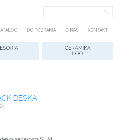
KATALOG
DO POBRANIA
O NAS
KONTAKT
ESORIA
CERAMIKA
LOO
ACK DESKA
CK
 deska sedesowa SLIM