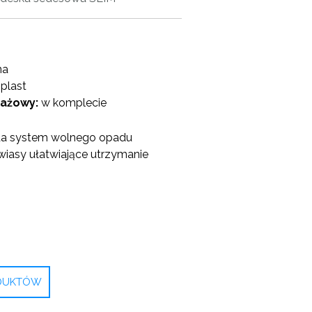
na
plast
ażowy:
w komplecie
da system wolnego opadu
iasy ułatwiające utrzymanie
ODUKTÓW