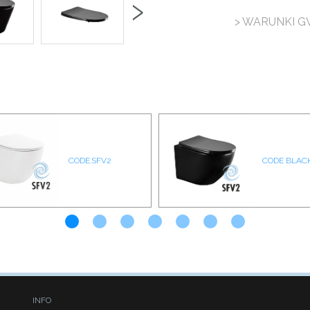
›
> WARUNKI G
CODE.SFV2
CODE BLAC
INFO