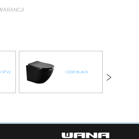
WARANCJI
›
K.SFV2
CODE BLACK