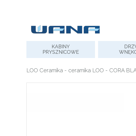
Skip
to
content
KABINY
DRZ
PRYSZNICOWE
WNĘK
LOO Ceramika
-
ceramika LOO
- CORA BLA