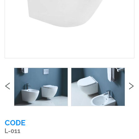
‹
›
CODE
L-011