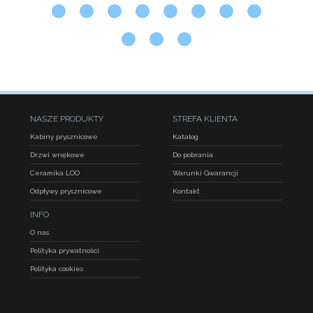
NASZE PRODUKTY
STREFA KLIENTA
Kabiny prysznicowe
Katalog
Drzwi wnękowe
Do pobrania
Ceramika LOO
Warunki Gwarancji
Odpływy prysznicowe
Kontakt
INFO
O nas
Polityka prywatności
Polityka cookies