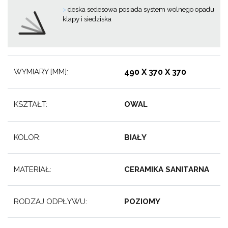
>
deska sedesowa posiada system wolnego opadu
klapy i siedziska
WYMIARY [MM]:
490 X 370 X
370
KSZTAŁT:
OWAL
KOLOR:
BIAŁY
MATERIAŁ:
CERAMIKA SANITARNA
RODZAJ ODPŁYWU:
POZIOMY