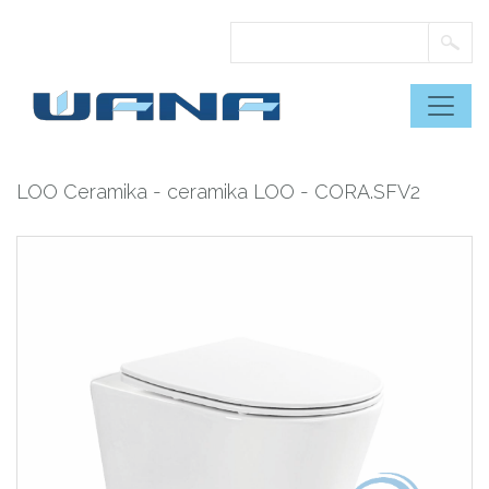
Skip
to
content
LOO Ceramika
-
ceramika LOO
- CORA.SFV2