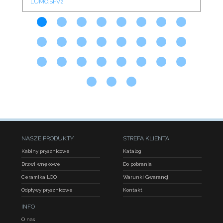
LUMO.SFV2
CO
NASZE PRODUKTY
STREFA KLIENTA
Kabiny prysznicowe
Katalog
Drzwi wnękowe
Do pobrania
Ceramika LOO
Warunki Gwarancji
Odpływy prysznicowe
Kontakt
INFO
O nas