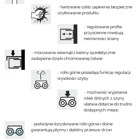
>
hartowane szkło zapewnia bezpieczne
użytkowanie produktu
>
regulowane profile
przyścienne niwelują
nierówności ściany
>
mocowania wewnątrz kabiny są estetycznie
zaślepione dzięki chromowanej listwie
>
rolki górne posiadają funkcję regulacji
wysokości szyby
>
możliwość wypinania
rolek dolnych z szyny
ułatwia dotarcie do trudno
dostępnych miejsc
>
podwójnie łożyskowane rolki górne i dolne
gwarantują płynny i stabilny przesuw drzwi