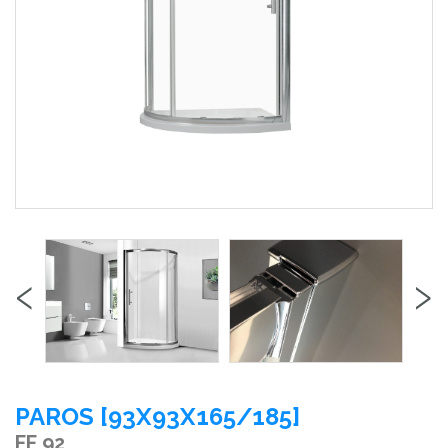
‹
›
PAROS [93X93X165/185]
FF 92