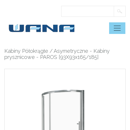
Skip
to
content
Kabiny Półokrągłe / Asymetryczne
-
Kabiny
prysznicowe
- PAROS [93X93x165/185]