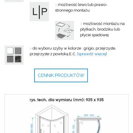
>
możliwość lewo lub prawo-
stronnego montażu
>
możliwość montażu na
płytkach, brodziku lub
płycie spadowej
>
do wyboru szyby w kolorze : grigio, przejrzyste,
przejrzyste z powłoką E.C.
[sprawdź więcej]
CENNIK PRODUKTÓW