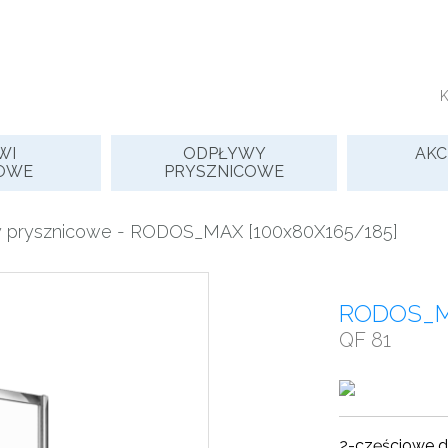
WI
ODPŁYWY
AKC
OWE
PRYSZNICOWE
y prysznicowe
- RODOS_MAX [100x80X165/185]
RODOS_MA
QF 81
2-częściowe d