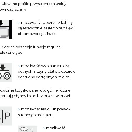
gulowane profile przyścienne niwelują
równości ściany
>
mocowania wewnątrz kabiny
są estetycznie zaślepione dzięki
chromowanej listwie
lki górne posiadają funkcję regulacji
okości szyby
>
możliwość wypinania rolek
dolnych z szyny ułatwia dotarcie
do trudno dostępnych miejsc
dwójnie łożyskowane rolki górne i dolne
rantują płynny i stabilny przesuw drzwi
>
możliwość lewo lub prawo-
stronnego montażu
>
możliwość