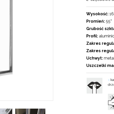
Wysokość:
16
Promień:
55
°
Grubość szkł
Profil:
alumini
Zakres regul
Zakres regul
Uchwyt:
meta
Uszczelki m
>
ka
drz