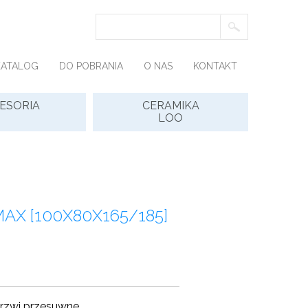
KATALOG
DO POBRANIA
O NAS
KONTAKT
ESORIA
CERAMIKA
LOO
X [100X80X165/185]
rzwi przesuwne