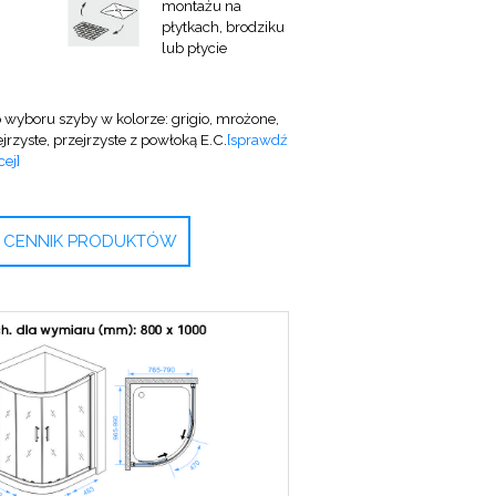
montażu na
płytkach, brodziku
lub płycie
 wyboru szyby w kolorze: grigio, mrożone,
jrzyste, przejrzyste z powłoką E.C.
[sprawdź
ej]
CENNIK PRODUKTÓW