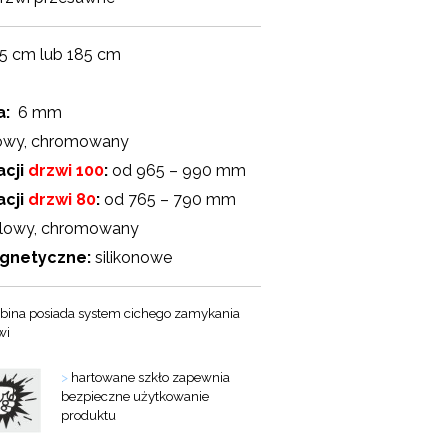
5 cm lub 185 cm
a:
6 mm
owy, chromowany
acji
drzwi 100
:
od 965 – 990 mm
acji
drzwi 80
:
od 765 – 790 mm
lowy, chromowany
agnetyczne:
silikonowe
bina posiada system cichego zamykania
wi
>
hartowane szkło zapewnia
bezpieczne użytkowanie
produktu