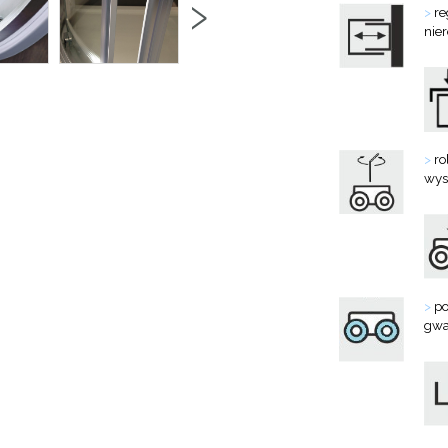
›
>
re
nie
>
ro
wys
>
po
gwa