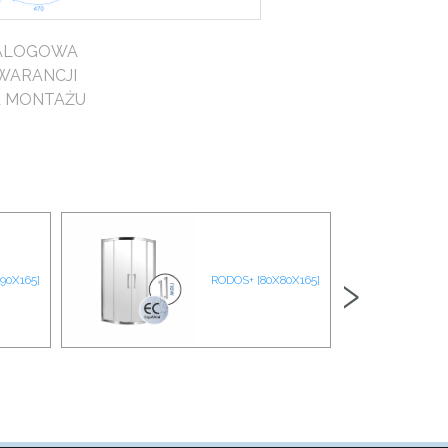
TALOGOWA
WARANCJI
A MONTAŻU
›
90X165]
RODOS+ [80X80X165]