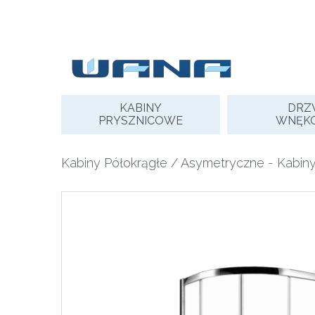
Skip
to
content
KABINY
DRZ
PRYSZNICOWE
WNĘK
Kabiny Półokrągłe / Asymetryczne
-
Kabin