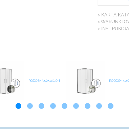
> KARTA KA
> WARUNKI G
> INSTRUKCJ
RODOS+ [90X90X165]
RODOS+ [90X