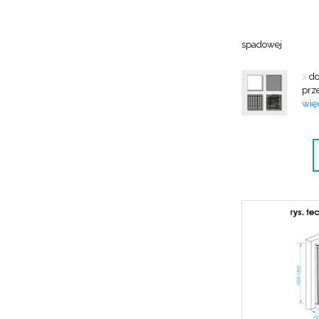
spadowej
>
do
prze
więc