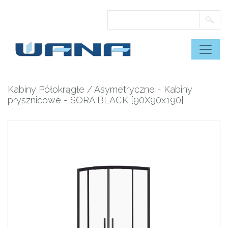
Skip
to
content
Kabiny Półokrągłe / Asymetryczne
-
Kabiny
prysznicowe
- SORA BLACK [90X90x190]