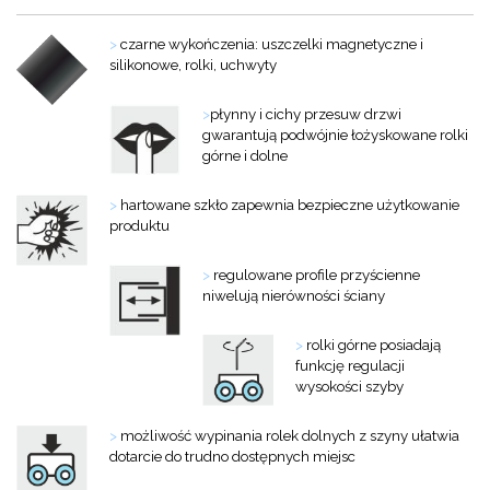
>
czarne wykończenia: uszczelki magnetyczne i
silikonowe, rolki, uchwyty
>
płynny i cichy przesuw drzwi
gwarantują podwójnie łożyskowane rolki
górne i dolne
>
hartowane szkło zapewnia bezpieczne użytkowanie
produktu
>
regulowane profile przyścienne
niwelują nierówności ściany
>
rolki górne posiadają
funkcję regulacji
wysokości szyby
>
możliwość wypinania rolek dolnych z szyny ułatwia
dotarcie do trudno dostępnych miejsc