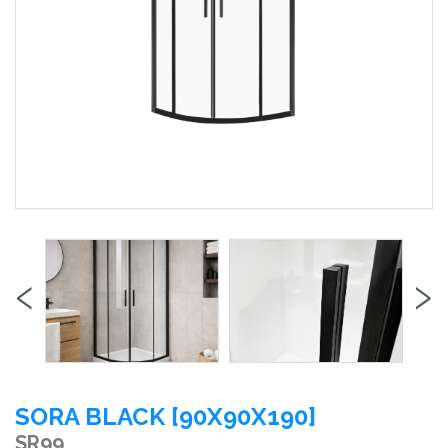
‹
›
SORA BLACK [90X90X190]
SR99