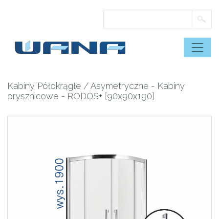
Skip
to
content
Kabiny Półokrągłe / Asymetryczne
-
Kabiny
prysznicowe
- RODOS+ [90x90x190]