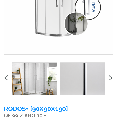
‹
›
RODOS+ [90X90X190]
QF 99 / KRO 30 +