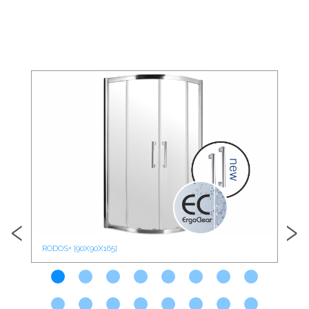
‹
›
RODOS+ [90X90X165]
ROD