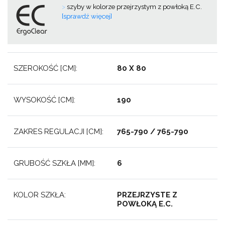
>
szyby w kolorze przejrzystym z powłoką E.C.
[sprawdź więcej]
SZEROKOŚĆ [CM]:
80 X 80
WYSOKOŚĆ [CM]:
190
ZAKRES REGULACJI [CM]:
765-790 / 765-790
GRUBOŚĆ SZKŁA [MM]:
6
KOLOR SZKŁA:
PRZEJRZYSTE Z
POWŁOKĄ E.C.