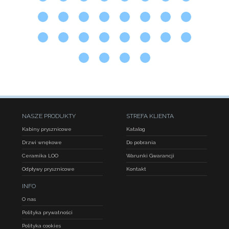
NASZE PRODUKTY
STREFA KLIENTA
Kabiny prysznicowe
Katalog
Drzwi wnękowe
Do pobrania
Ceramika LOO
Warunki Gwarancji
Odpływy prysznicowe
Kontakt
INFO
O nas
Polityka prywatności
Polityka cookies