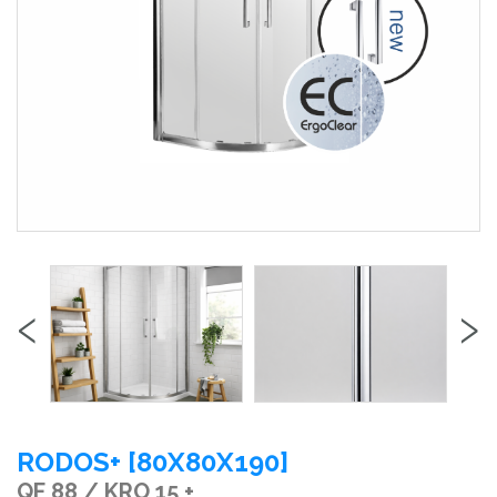
‹
›
RODOS+ [80X80X190]
QF 88 / KRO 15 +