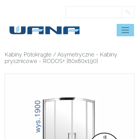
Skip
to
content
Kabiny Półokrągłe / Asymetryczne
-
Kabiny
prysznicowe
- RODOS+ [80x80x190]