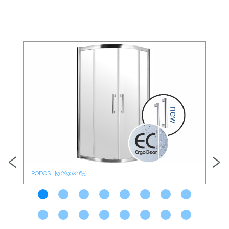
‹
›
RODOS+ [90X90X165]
ROD