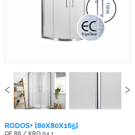
‹
›
RODOS+ [80X80X165]
QF 88 / KRO 04 +