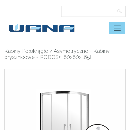
Skip
to
content
Kabiny Półokrągłe / Asymetryczne
-
Kabiny
prysznicowe
- RODOS+ [80x80x165]