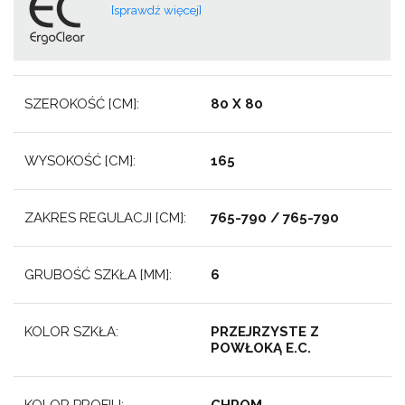
[sprawdź więcej]
SZEROKOŚĆ [CM]:
80 X 80
WYSOKOŚĆ [CM]:
165
ZAKRES REGULACJI [CM]:
765-790 / 765-790
GRUBOŚĆ SZKŁA [MM]:
6
KOLOR SZKŁA:
PRZEJRZYSTE Z
POWŁOKĄ E.C.
KOLOR PROFILI:
CHROM