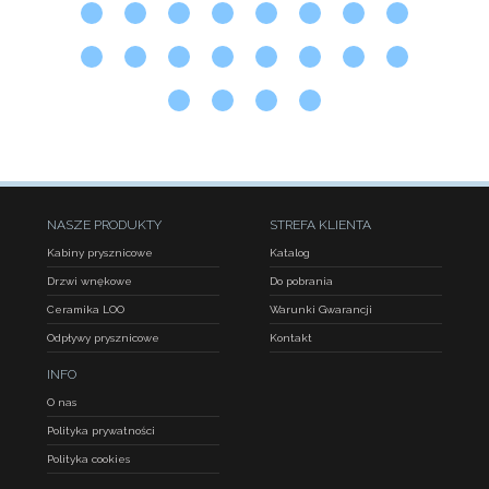
NASZE PRODUKTY
STREFA KLIENTA
Kabiny prysznicowe
Katalog
Drzwi wnękowe
Do pobrania
Ceramika LOO
Warunki Gwarancji
Odpływy prysznicowe
Kontakt
INFO
O nas
Polityka prywatności
Polityka cookies