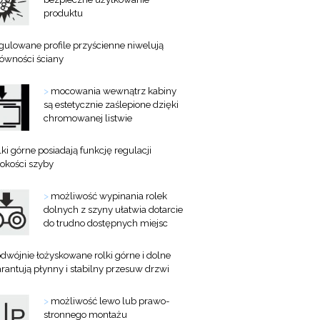
produktu
gulowane profile przyścienne niwelują
równości ściany
>
mocowania wewnątrz kabiny
są estetycznie zaślepione dzięki
chromowanej listwie
lki górne posiadają funkcję regulacji
okości szyby
>
możliwość wypinania rolek
dolnych z szyny ułatwia dotarcie
do trudno dostępnych miejsc
dwójnie łożyskowane rolki górne i dolne
rantują płynny i stabilny przesuw drzwi
>
możliwość lewo lub prawo-
stronnego montażu