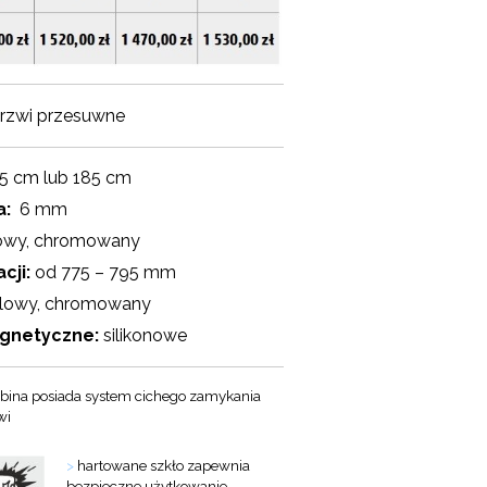
rzwi przesuwne
5 cm lub 185 cm
a:
6 mm
owy, chromowany
cji:
od 775 – 795 mm
lowy, chromowany
agnetyczne:
silikonowe
bina posiada system cichego zamykania
wi
>
hartowane szkło zapewnia
bezpieczne użytkowanie