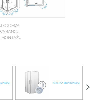
TALOGOWA
WARANCJI
A MONTAŻU
›
90X165]
KRETA+ [80X80X165]