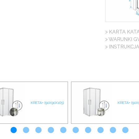
> KARTA KA
> WARUNKI G
> INSTRUKCJ
KRETA+ [90X90X165]
KRETA+ [90X