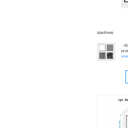
spadowej
>
do
prze
więc