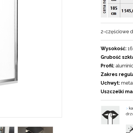
2-częściowe d
Wysokość:
16
Grubość szkł
Profil:
alumini
Zakres regula
Uchwyt:
meta
Uszczelki m
>
ka
drz