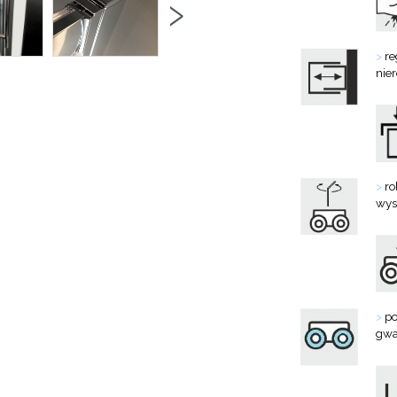
›
>
re
nie
>
ro
wys
>
po
gwa