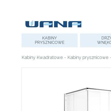
Skip
to
content
KABINY
DRZ
PRYSZNICOWE
WNĘK
Kabiny Kwadratowe
-
Kabiny prysznicowe
-