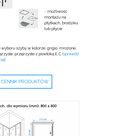
>
możliwość
montażu na
płytkach, brodziku
lub płycie
 wyboru szyby w kolorze: grigio, mrożone,
jrzyste, przejrzyste z powłoką E.C.
[sprawdź
ej]
CENNIK PRODUKTÓW