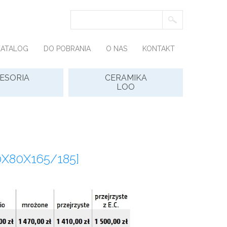
KATALOG
DO POBRANIA
O NAS
KONTAKT
ESORIA
CERAMIKA
LOO
0X80X165/185]