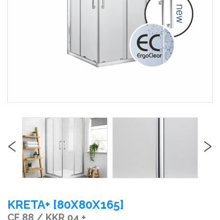
‹
›
KRETA+ [80X80X165]
CF 88 / KKR 04 +