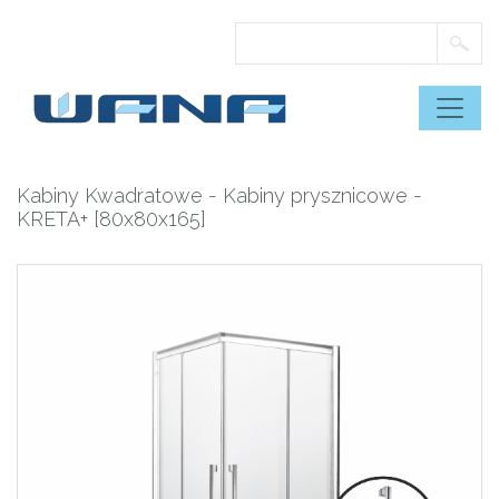
Skip
to
content
Kabiny Kwadratowe
-
Kabiny prysznicowe
-
KRETA+ [80x80x165]