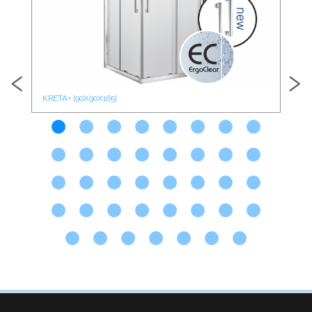
‹
›
KRETA+ [90X90X165]
KRE