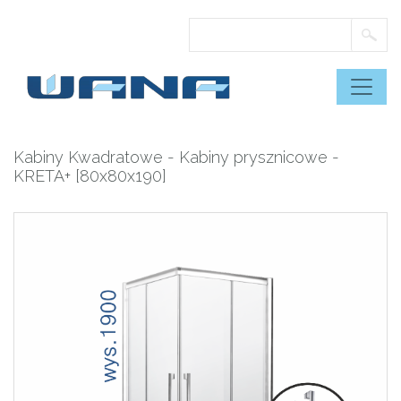
Skip
to
content
Kabiny Kwadratowe
-
Kabiny prysznicowe
-
KRETA+ [80x80x190]