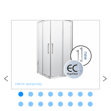
‹
›
KRETA+ [90X90X165]
KRE