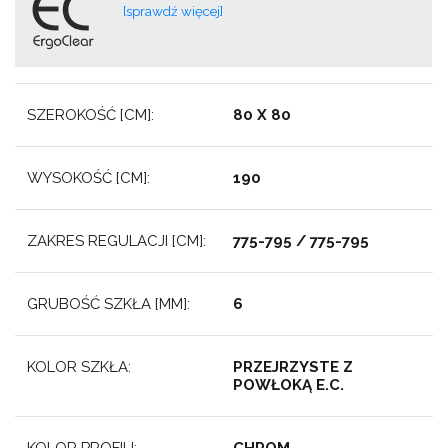
[sprawdź więcej]
SZEROKOŚĆ [CM]:
80 X 80
WYSOKOŚĆ [CM]:
190
ZAKRES REGULACJI [CM]:
775-795 / 775-795
GRUBOŚĆ SZKŁA [MM]:
6
KOLOR SZKŁA:
PRZEJRZYSTE Z
POWŁOKĄ E.C.
KOLOR PROFILI:
CHROM