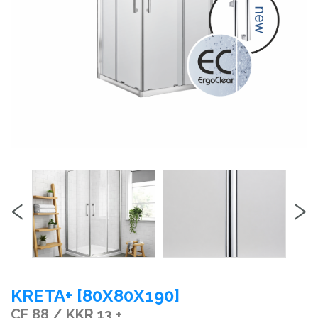
‹
›
KRETA+ [80X80X190]
CF 88 / KKR 13 +