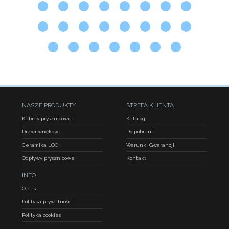
NASZE PRODUKTY
STREFA KLIENTA
Kabiny prysznicowe
Katalog
Drzwi wnękowe
Do pobrania
Ceramika LOO
Warunki Gwarancji
Odpływy prysznicowe
Kontakt
INFO
O nas
Polityka prywatności
Polityka cookies