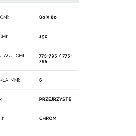
CM]:
80 X 80
M]:
190
LACJI [CM]:
775-795 / 775-
795
ŁA [MM]:
6
:
PRZEJRZYSTE
I:
CHROM