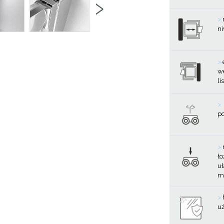
›
>
ni
>
w
li
>
p
>
ło
uł
mi
>
u