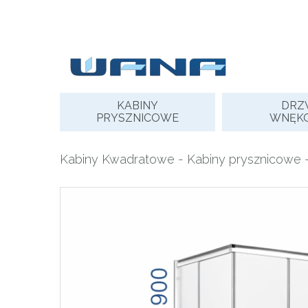
Skip
to
content
KABINY
DRZ
PRYSZNICOWE
WNĘK
Kabiny Kwadratowe
-
Kabiny prysznicowe
-