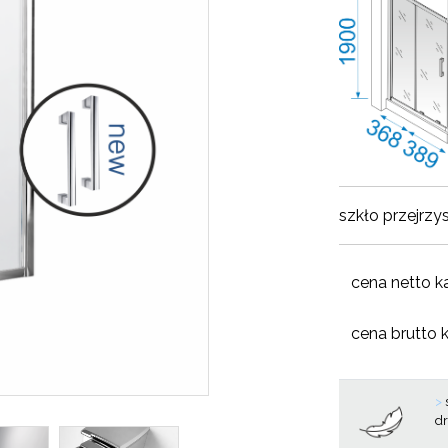
szkło przejrzy
cena netto k
cena brutto 
>
d