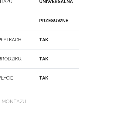
TAŻU:
UNIWERSALNA
:
PRZESUWNE
PŁYTKACH:
TAK
BRODZIKU:
TAK
ŁYCIE
TAK
A MONTAŻU