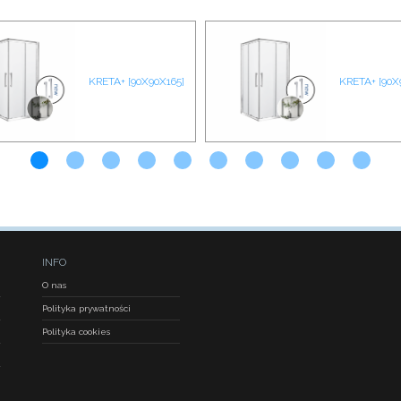
KRETA+ [90X90X165]
KRETA+ [90X
INFO
O nas
Polityka prywatności
Polityka cookies