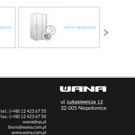
›
90X165]
KRETA+ [80X80X165]