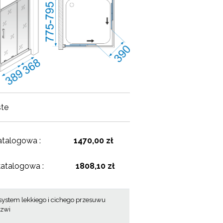
ste
atalogowa :
1470,00 zł
katalogowa :
1808,10 zł
system lekkiego i cichego przesuwu
rzwi