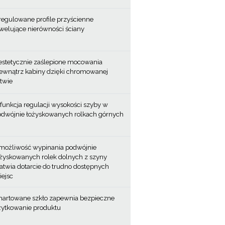
regulowane profile przyścienne
welujące nierówności ściany
estetycznie zaślepione mocowania
ewnątrz kabiny dzięki chromowanej
stwie
funkcja regulacji wysokości szyby w
odwójnie łożyskowanych rolkach górnych
możliwość wypinania podwójnie
żyskowanych rolek dolnych z szyny
atwia dotarcie do trudno dostępnych
ejsc
hartowane szkło zapewnia bezpieczne
żytkowanie produktu