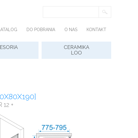
KATALOG
DO POBRANIA
O NAS
KONTAKT
ESORIA
CERAMIKA
LOO
80X80X190]
 12 +