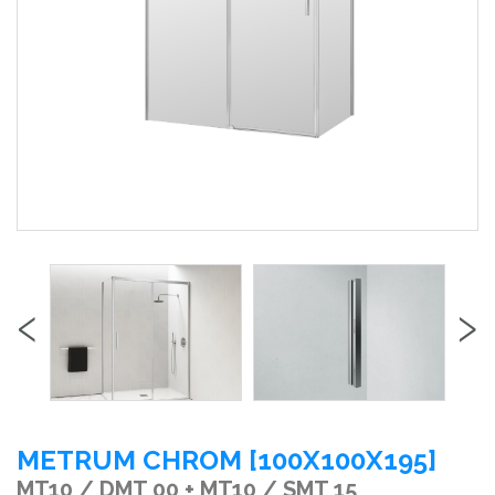
‹
›
METRUM CHROM [100X100X195]
MT10 / DMT 00 + MT10 / SMT 15