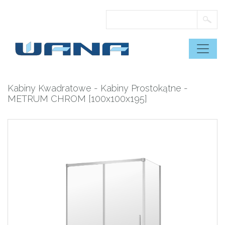
Skip
to
content
Kabiny Kwadratowe
-
Kabiny Prostokątne
-
METRUM CHROM [100x100x195]