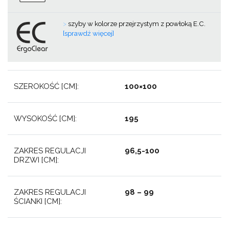
>
szyby w kolorze przejrzystym z powłoką E.C.
[sprawdź więcej]
SZEROKOŚĆ [CM]:
100×100
WYSOKOŚĆ [CM]:
195
ZAKRES REGULACJI
96,5-100
DRZWI [CM]:
ZAKRES REGULACJI
98 – 99
ŚCIANKI [CM]: