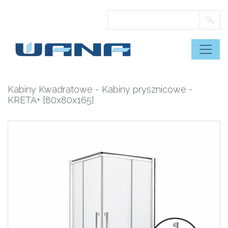
Skip
to
content
Kabiny Kwadratowe
-
Kabiny prysznicowe
-
KRETA+ [80x80x165]