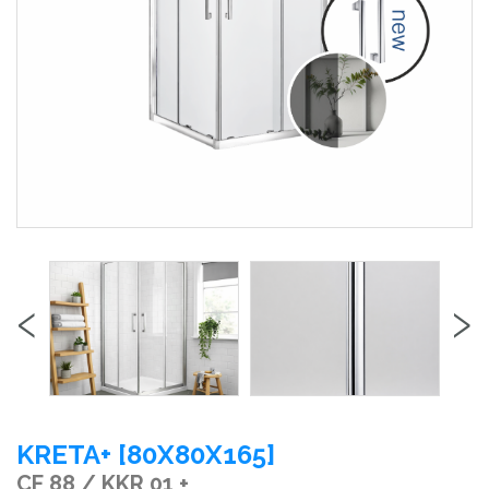
‹
›
KRETA+ [80X80X165]
CF 88 / KKR 01 +