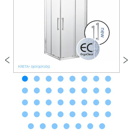
‹
›
KRETA+ [90X90X165]
KRE