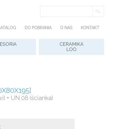
KATALOG
DO POBRANIA
O NAS
KONTAKT
ESORIA
CERAMIKA
LOO
0X80X195]
i) + UN 08 (ścianka)