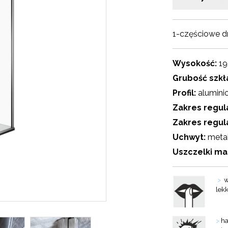
1-częściowe 
Wysokość:
19
Grubość szkł
Profil:
alumini
Zakres regul
Zakres regul
Uchwyt:
meta
Uszczelki m
>
w
lek
>
ha