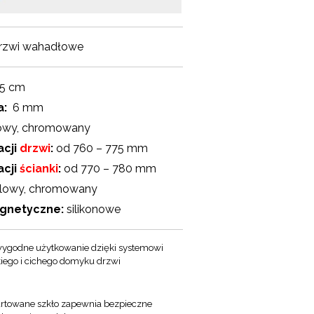
drzwi wahadłowe
5 cm
a:
6 mm
owy, chromowany
acji
drzwi
:
od 760 – 775 mm
acji
ścianki
:
od 770 – 780 mm
lowy, chromowany
agnetyczne:
silikonowe
ygodne użytkowanie dzięki systemowi
kiego i cichego domyku drzwi
rtowane szkło zapewnia bezpieczne