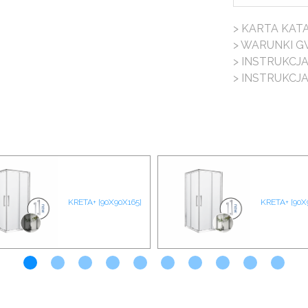
> KARTA KA
> WARUNKI G
> INSTRUKCJ
> INSTRUKCJ
KRETA+ [90X90X165]
KRETA+ [90X