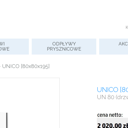
WI
ODPŁYWY
AKC
OWE
PRYSZNICOWE
 UNICO [80x80x195]
UNICO [8
UN 80 (drzw