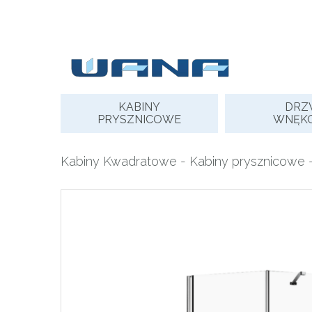
Skip
to
content
KABINY
DRZ
PRYSZNICOWE
WNĘK
Kabiny Kwadratowe
-
Kabiny prysznicowe
-