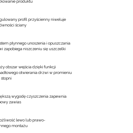
tkowanie produktu
gulowany profil przyścienny niweluje
równości ściany
stem płynnego unoszenia i opuszczania
wi zapobiega niszczeniu się uszczelki
ży obszar wejścia dzięki funkcji
adłowego otwierania drzwi w promieniu
 stopni
ększą wygodę czyszczenia zapewnia
bowy zawias
żliwość lewo lub prawo-
onnego montażu