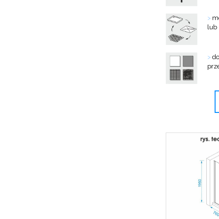
>
mo
lub
>
do
prz