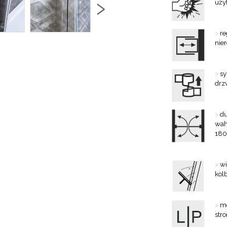
›
uży
>
re
nie
>
sy
drz
>
du
wah
180
>
wi
kol
>
mo
str