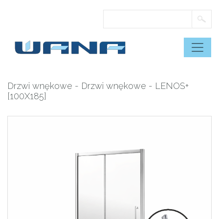
Skip
to
content
Drzwi wnękowe
-
Drzwi wnękowe
- LENOS+
[100X185]