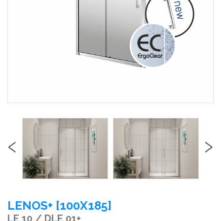
‹
›
LENOS+ [100X185]
LE 10 / DLE 01+