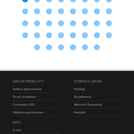
NASZE PRODUKTY
STREFA KLIENTA
Kabiny prysznicowe
Katalog
Drzwi wnękowe
Do pobrania
Ceramika LOO
Warunki Gwarancji
Odpływy prysznicowe
Kontakt
INFO
O nas