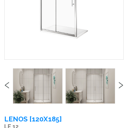
‹
›
LENOS [120X185]
LE 12