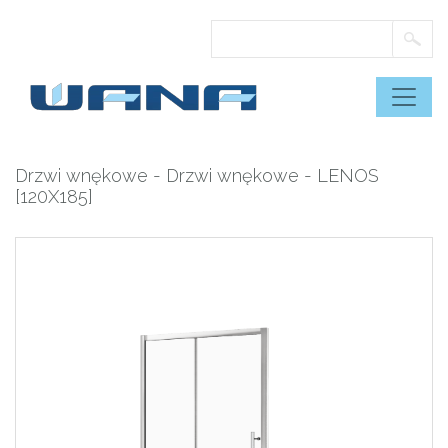
Skip
to
content
Drzwi wnękowe
-
Drzwi wnękowe
- LENOS
[120X185]