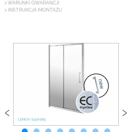
> WARUNKI GWARANCJI
> INSTRUKCJA MONTAŻU
‹
›
LENOS+ [140X185]
LEN