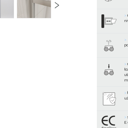
›
>
ni
>
p
>
ło
uł
mi
>
u
>
E