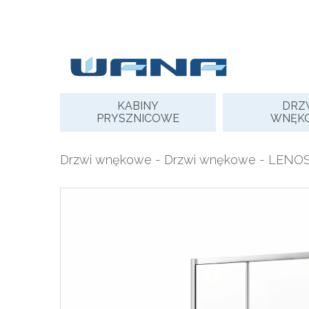
Skip
to
content
KABINY
DRZ
PRYSZNICOWE
WNĘK
Drzwi wnękowe
-
Drzwi wnękowe
- LENOS+