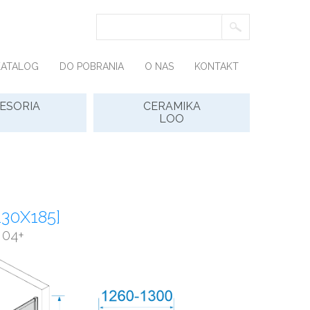
KATALOG
DO POBRANIA
O NAS
KONTAKT
ESORIA
CERAMIKA
LOO
130X185]
 04+