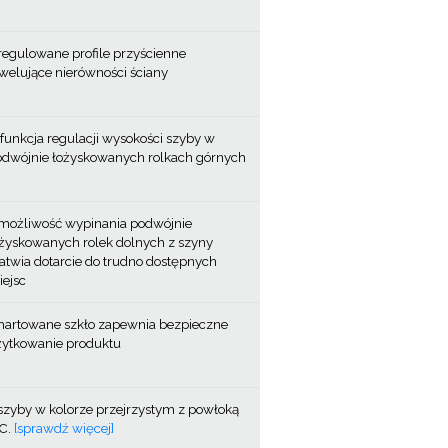
regulowane profile przyścienne
welujące nierówności ściany
funkcja regulacji wysokości szyby w
odwójnie łożyskowanych rolkach górnych
możliwość wypinania podwójnie
żyskowanych rolek dolnych z szyny
atwia dotarcie do trudno dostępnych
ejsc
hartowane szkło zapewnia bezpieczne
żytkowanie produktu
szyby w kolorze przejrzystym z powłoką
.C.
[sprawdź więcej]