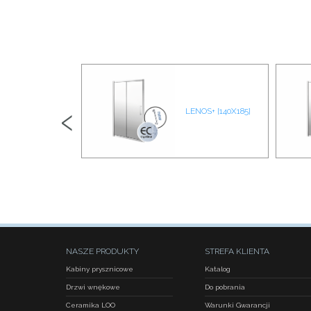
‹
R03 CHROM
LENOS+ [140X185]
NASZE PRODUKTY
STREFA KLIENTA
Kabiny prysznicowe
Katalog
Drzwi wnękowe
Do pobrania
Ceramika LOO
Warunki Gwarancji