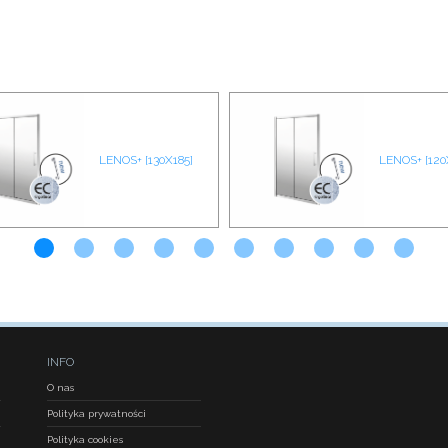
LENOS+ [130X185]
LENOS+ [120
INFO
O nas
Polityka prywatności
Polityka cookies