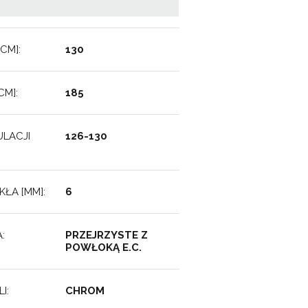
CM]:
130
M]:
185
LACJI
126-130
ŁA [MM]:
6
:
PRZEJRZYSTE Z
POWŁOKĄ E.C.
I:
CHROM