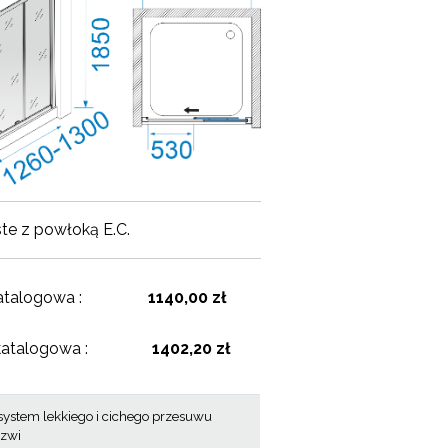
ste z powłoką E.C.
atalogowa :
1140,00 zł
katalogowa :
1402,20 zł
system lekkiego i cichego przesuwu
rzwi