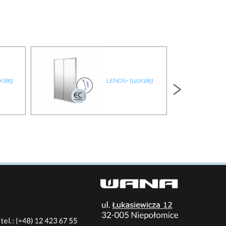
›
X185]
LENOS+ [110X185]