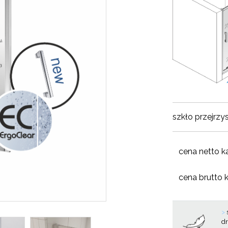
szkło przejrzy
cena netto k
cena brutto 
>
d