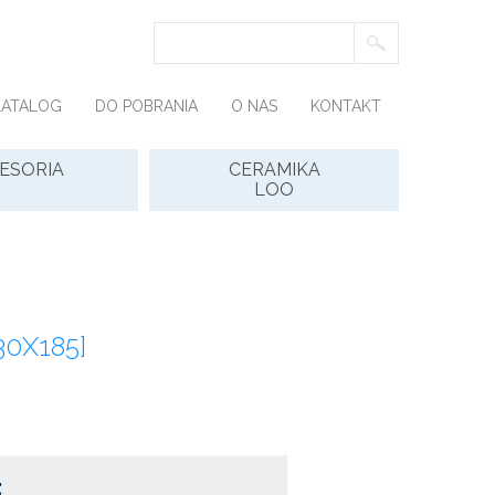
KATALOG
DO POBRANIA
O NAS
KONTAKT
ESORIA
CERAMIKA
LOO
30X185]