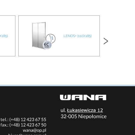
›
X185]
LENOS+ [110X185]