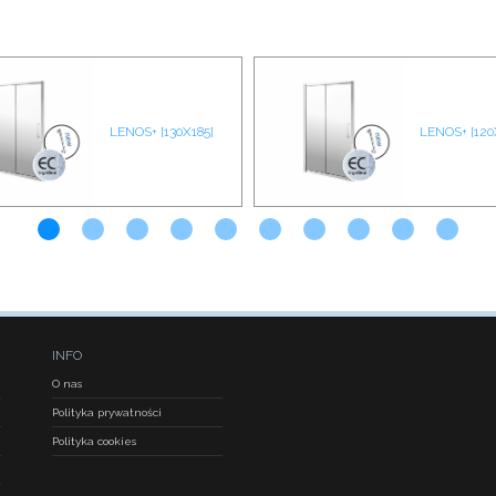
LENOS+ [130X185]
LENOS+ [120
INFO
O nas
Polityka prywatności
Polityka cookies