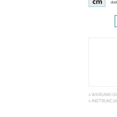
dod
> WARUNKI G
> INSTRUKCJ