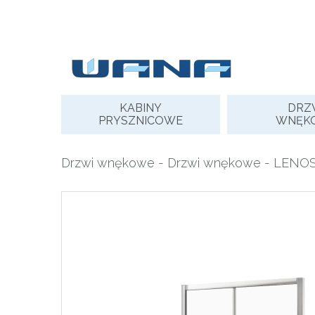
Skip
to
content
KABINY
DRZ
PRYSZNICOWE
WNĘK
Drzwi wnękowe
-
Drzwi wnękowe
- LENOS 