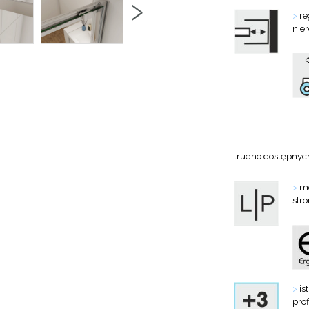
›
>
re
nie
trudno dostępnyc
>
mo
str
>
is
prof