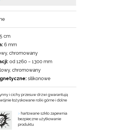
ne
5 cm
a:
6 mm
owy, chromowany
cji:
od 1260 – 1300 mm
lowy, chromowany
agnetyczne:
silikonowe
ynny i cichy przesuw drzwi gwarantują
wójnie łożyskowane rolki górne i dolne
>
hartowane szkło zapewnia
bezpieczne użytkowanie
produktu