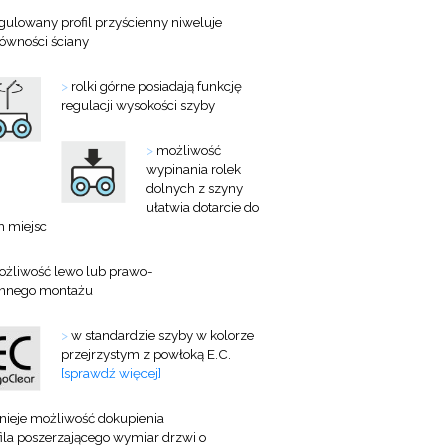
gulowany profil przyścienny niweluje
równości ściany
>
rolki górne posiadają funkcję
regulacji wysokości szyby
>
możliwość
wypinania rolek
dolnych z szyny
ułatwia dotarcie do
h miejsc
żliwość lewo lub prawo-
onnego montażu
>
w standardzie szyby w kolorze
przejrzystym z powłoką E.C.
[sprawdź więcej]
tnieje możliwość dokupienia
ila
poszerzającego wymiar drzwi o