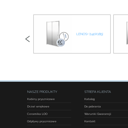
‹
R03 CHROM
LENOS+ [140X185]
NASZE PRODUKTY
STREFA KLIENTA
Kabiny prysznicowe
Katalog
Drzwi wnękowe
Do pobrania
Ceramika LOO
Warunki Gwarancji
Odpływy prysznicowe
Kontakt