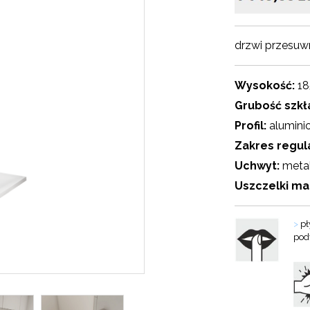
drzwi przesuw
Wysokość:
18
Grubość szkł
Profil:
alumini
Zakres regula
Uchwyt:
meta
Uszczelki m
>
pł
pod