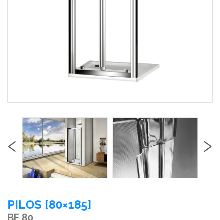
‹
›
PILOS [80×185]
BF 80