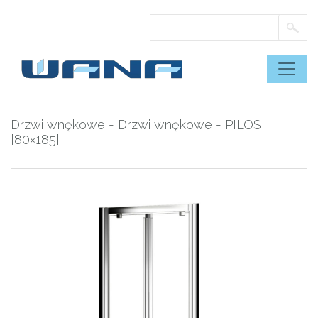
Skip
to
content
Drzwi wnękowe
-
Drzwi wnękowe
- PILOS
[80×185]