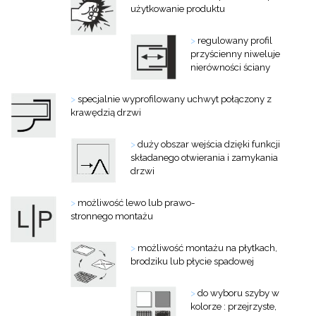
użytkowanie produktu
>
regulowany profil
przyścienny niweluje
nierówności ściany
>
specjalnie wyprofilowany uchwyt połączony z
krawędzią drzwi
>
duży obszar wejścia dzięki funkcji
składanego otwierania i zamykania
drzwi
>
możliwość lewo lub prawo-
stronnego montażu
>
możliwość montażu na płytkach,
brodziku lub płycie spadowej
>
do wyboru szyby w
kolorze : przejrzyste,