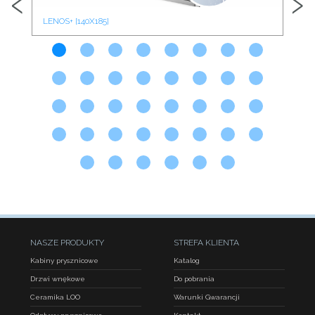
‹
›
LENOS+ [140X185]
LEN
NASZE PRODUKTY
STREFA KLIENTA
Kabiny prysznicowe
Katalog
Drzwi wnękowe
Do pobrania
Ceramika LOO
Warunki Gwarancji