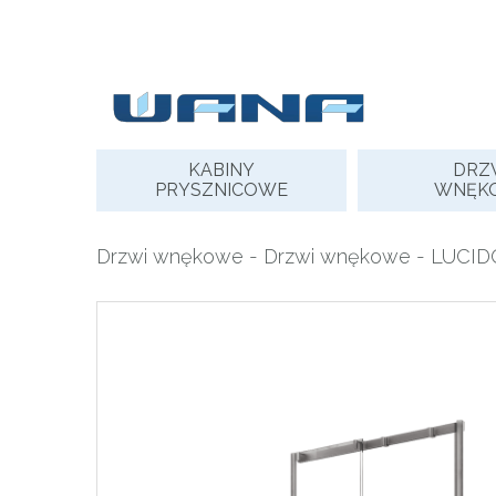
Skip
to
content
KABINY
DRZ
PRYSZNICOWE
WNĘK
Drzwi wnękowe
-
Drzwi wnękowe
- LUCIDO