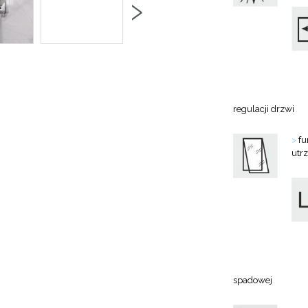
›
regulacji drzwi
>
fu
utr
spadowej