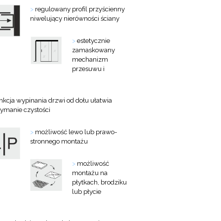
>
regulowany profil przyścienny
niwelujący nierówności ściany
>
estetycznie
zamaskowany
mechanizm
przesuwu i
nkcja wypinania drzwi od dołu ułatwia
zymanie czystości
>
możliwość lewo lub prawo-
stronnego montażu
>
możliwość
montażu na
płytkach, brodziku
lub płycie