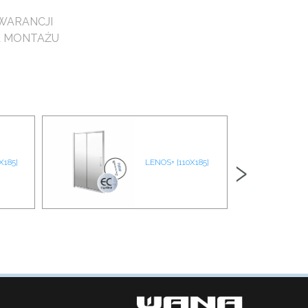
WARANCJI
A MONTAŻU
›
X185]
LENOS+ [110X185]