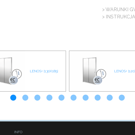
> WARUNKI G
> INSTRUKCJ
LENOS+ [130X185]
LENOS+ [120
INFO