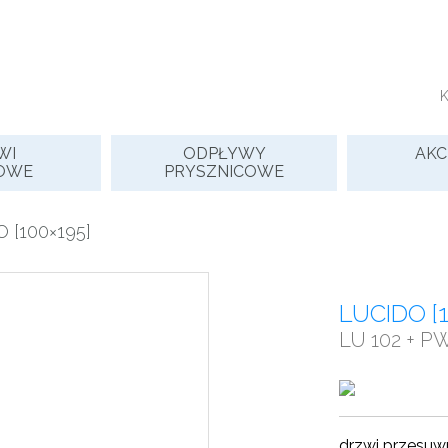
WI
ODPŁYWY
AKC
OWE
PRYSZNICOWE
 [100×195]
LUCIDO [
LU 102 + P
drzwi przesuw