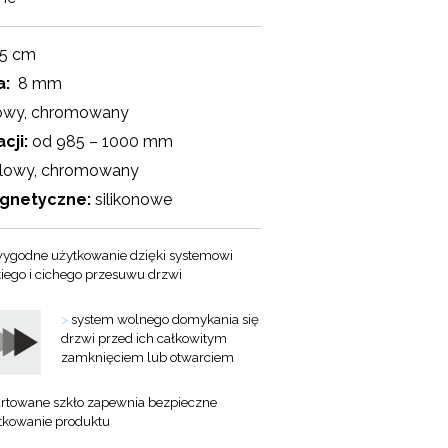
5 cm
a:
8 mm
owy, chromowany
cji:
od 985 – 1000 mm
lowy, chromowany
agnetyczne:
silikonowe
ygodne użytkowanie dzięki systemowi
kiego i cichego przesuwu drzwi
>
system wolnego domykania się
drzwi przed ich całkowitym
zamknięciem lub otwarciem
rtowane szkło zapewnia bezpieczne
tkowanie produktu