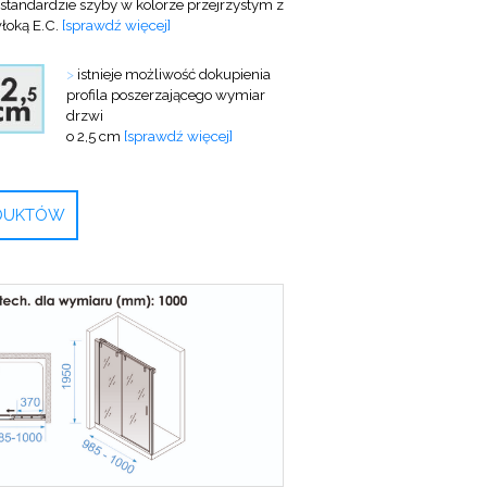
standardzie szyby w kolorze przejrzystym z
łoką E.C.
[sprawdź więcej]
>
istnieje możliwość dokupienia
profila poszerzającego wymiar
drzwi
o 2,5 cm
[sprawdź więcej]
ODUKTÓW