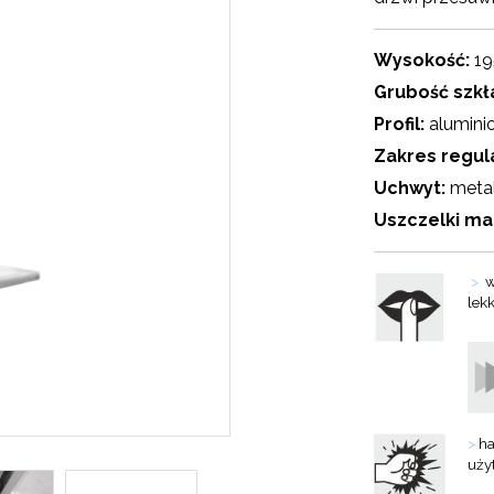
Wysokość:
19
Grubość szkł
Profil:
alumini
Zakres regula
Uchwyt:
meta
Uszczelki m
>
w
lek
>
ha
uży