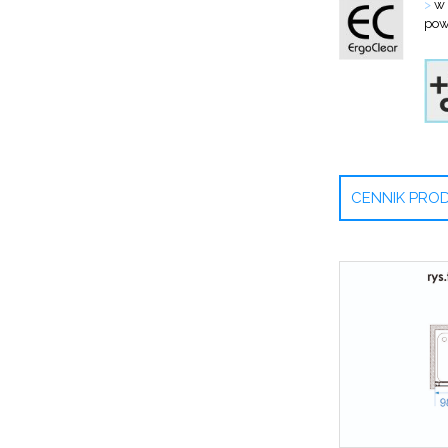
>
w 
pow
CENNIK PR