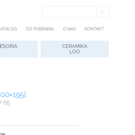
KATALOG
DO POBRANIA
O NAS
KONTAKT
ESORIA
CERAMIKA
LOO
100×195]
W 05
ne