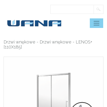
Skip
to
content
Drzwi wnękowe
-
Drzwi wnękowe
- LENOS+
[110X185]