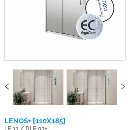
‹
›
LENOS+ [110X185]
LE 11 / DLE 03+