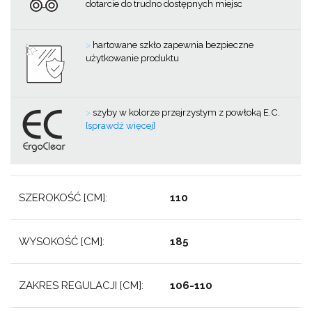
dotarcie do trudno dostępnych miejsc
>
hartowane szkło zapewnia bezpieczne
użytkowanie produktu
>
szyby w kolorze przejrzystym z powłoką E.C.
[sprawdź więcej]
SZEROKOŚĆ [CM]:
110
WYSOKOŚĆ [CM]:
185
ZAKRES REGULACJI [CM]:
106-110