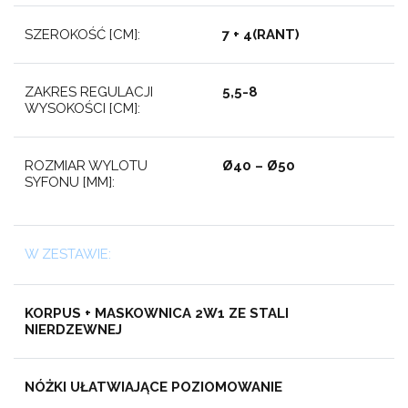
SZEROKOŚĆ [CM]:
7 + 4(RANT)
ZAKRES REGULACJI
5,5-8
WYSOKOŚCI [CM]:
ROZMIAR WYLOTU
Ø40 – Ø50
SYFONU [MM]:
W ZESTAWIE:
KORPUS + MASKOWNICA 2W1 ZE STALI
NIERDZEWNEJ
NÓŻKI UŁATWIAJĄCE POZIOMOWANIE