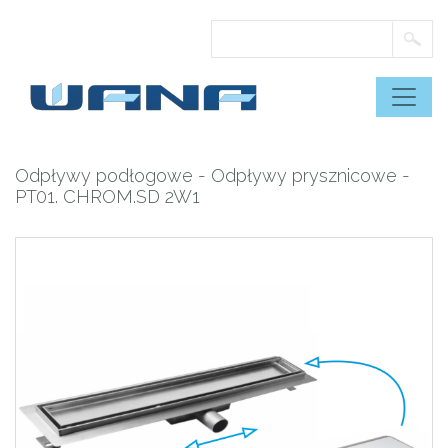
Skip
to
content
Odpływy podłogowe
-
Odpływy prysznicowe
-
PT01. CHROM.SD 2W1